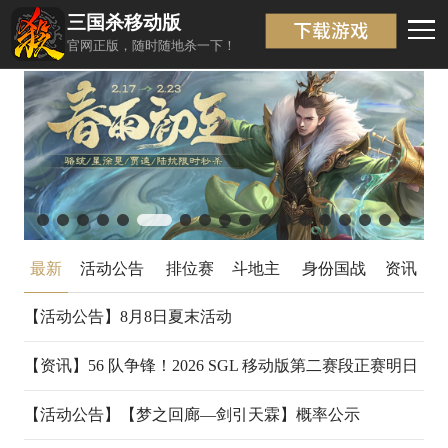
三国杀移动版
最新
返回
官网正版，随时随地杀一下！
最新
活动公告
排位赛
斗地主
身份国战
资讯
【活动公告】
8月8日夏末活动
08-07
【资讯】
56 队争锋！2026 SGL 移动版第二赛段正赛明日
开战
【活动公告】
【梦之回廊—剑引天霖】概率公示