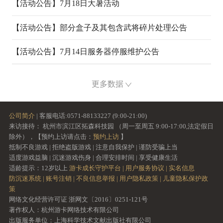
07-17
07-17
【活动公告】
7月18日大暑活动
07-17
【活动公告】
部分盒子及其包含武将碎片处理公告
07-16
【活动公告】
7月14日服务器停服维护公告
07-13
更多数据
公司简介
| 客服电话:0571-88133227 (9:00-21:00)
来访接待： 杭州市滨江区拓森科技园 （周一至周五 9:00-17:00,法定假日
除外），【预约上访请点击：
预约上访
】
抵制不良游戏 | 拒绝盗版游戏 | 注意自我保护 | 谨防受骗上当
适度游戏益脑 | 沉迷游戏伤身 | 合理安排时间 | 享受健康生活
适龄提示：12岁以上
游卡成长守护平台 |
用户服务协议 |
实名信息
防沉迷系统 |
账号注销 |
不良信息举报 |
用户隐私政策 |
儿童隐私保护政
策
网络文化经营许可证 浙网文〔2016〕0251-121号
著作权人：杭州游卡网络技术有限公司
出版服务单位：上海科学技术文献出版社有限公司