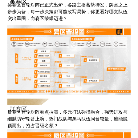
吴赛区
吴赛区首轮对阵已正式出炉，各路主播蓄势待发，牌桌之上
步步为营，每一步决策都可能改写局势，你更看好哪支队伍
突出重围，向赛区荣耀迈进？
群赛区
群赛区首轮对阵看点拉满，多元打法碰撞融合，强势进攻与
细腻防守轮番上演，热门战队与黑马队伍同台较量，谁能脱
颖而出，抢占晋级名额？