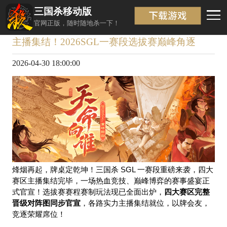
三国杀移动版
资讯详情
返回
官网正版，随时随地杀一下！
主播集结！2026SGL一赛段选拔赛巅峰角逐
2026-04-30 18:00:00
烽烟再起，牌桌定乾坤！三国杀 SGL 一赛段重磅来袭，四大
赛区主播集结完毕，一场热血竞技、巅峰博弈的赛事盛宴正
式官宣！选拔赛赛程赛制玩法现已全面出炉，
四大赛区完整
晋级对阵图同步官宣
，各路实力主播集结就位，以牌会友，
竞逐荣耀席位！