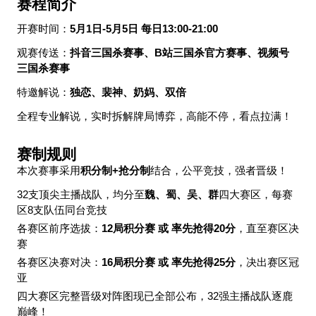
赛程简介
开赛时间：
5月1日-5月5日 每日13:00-21:00
观赛传送：
抖音三国杀赛事、B站三国杀官方赛事、视频号
三国杀赛事
特邀解说：
独恋、裴神、奶妈、双倍
全程专业解说，实时拆解牌局博弈，高能不停，看点拉满！
赛制规则
本次赛事采用
积分制+抢分制
结合，公平竞技，强者晋级！
32
支顶尖主播战队，均分至
魏、蜀、吴、群
四大赛区，每赛
区8支队伍同台竞技
各赛区前序选拔：
12局积分赛 或 率先抢得20分
，直至赛区决
赛
各赛区决赛对决：
16局积分赛 或 率先抢得25分
，决出赛区冠
亚
四大赛区完整晋级对阵图现已全部公布，32强主播战队逐鹿
巅峰！