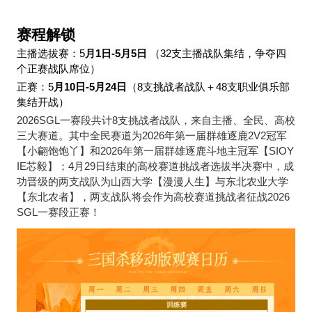
赛程解锁
主播选拔赛：5
月1日-5月5日
（32支主播战队集结，争夺四
个正赛战队席位）
正赛：5
月10日-5月24日
（8支挑战者战队＋48支职业俱乐部
集结开战）
2026SGL
一赛段共计8支挑战者战队，来自主播、全民、高校
三大赛道。其中全民赛道为2026年第一届群雄逐鹿2V2冠军
【小翩饱饱丫】和2026年第一届群雄逐鹿斗地主冠军【SIOY
IE芯毅】；4月29日结束的高校赛道挑战者选拔半决赛中，成
功晋级的两支战队为山西大学【漫漫人生】与东北农业大学
【东北农者】，两支战队将会作为高校赛道挑战者征战2026
SGL一赛段正赛！