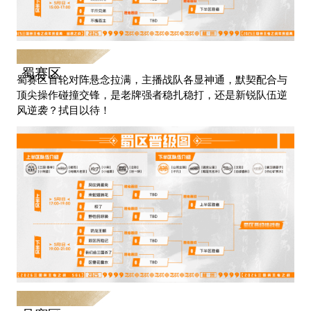
蜀赛区
蜀赛区首轮对阵悬念拉满，主播战队各显神通，默契配合与
顶尖操作碰撞交锋，是老牌强者稳扎稳打，还是新锐队伍逆
风逆袭？拭目以待！