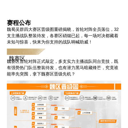
赛程公布
魏蜀吴群四大赛区晋级图重磅揭晓，首轮对阵全员落位，32
支主播战队整装待发，各赛区硝烟已起，每一场对决都藏着
未知与惊喜，快来为你支持的战队呐喊助威！
魏赛区
魏赛区首轮对阵正式敲定，多支实力主播战队同台竞技，既
有强势热门队伍整装待发，也有潜力黑马暗藏锋芒，究竟谁
能率先突围，拿下魏赛区晋级先机？