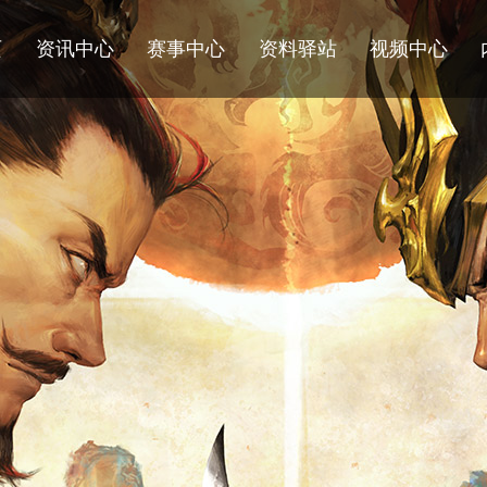
页
资讯中心
赛事中心
资料驿站
视频中心