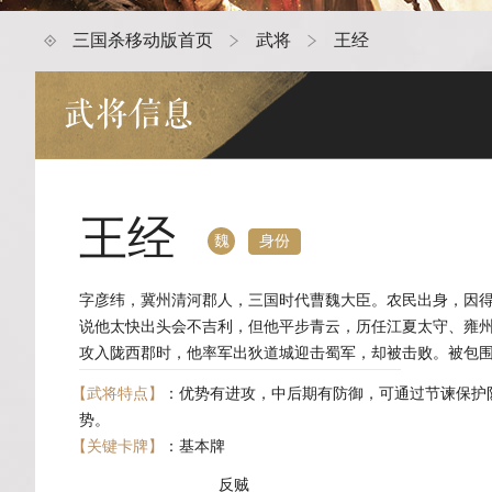
三国杀移动版首页
武将
王经
武将信息
王经
身份
魏
字彦纬，冀州清河郡人，三国时代曹魏大臣。农民出身，因
说他太快出头会不吉利，但他平步青云，历任江夏太守、雍州
攻入陇西郡时，他率军出狄道城迎击蜀军，却被击败。被包
到大将陈泰和邓艾的援助，合力击破姜维，才脱险。此后，
【武将特点】
：优势有进攻，中后期有防御，可通过节谏保护
甘露五年（260年），魏帝曹髦召见王沈、王经、王业，提
势。
不听；王沈、王业向司马昭告密，王经不从。司马昭弑君后
【关键卡牌】
：基本牌
被逮捕并被处死。