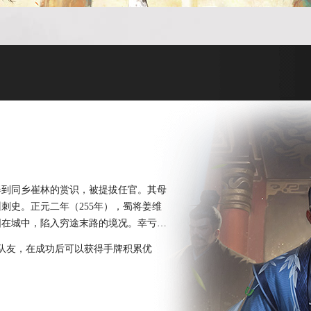
得到同乡崔林的赏识，被提拔任官。其母
刺史。正元二年（255年），蜀将姜维
围在城中，陷入穷途末路的境况。幸亏得
他被朝廷召回。不久迁司隶校尉、尚书。
队友，在成功后可以获得手牌积累优
出进讨司马昭的计划。王经进谏，但曹髦
，王经因未向司马昭告急，而和其母一同