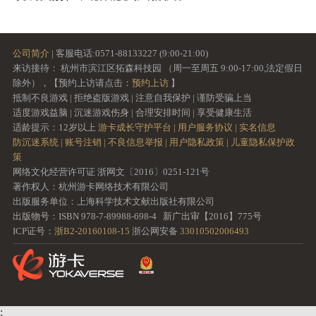
公司简介
| 客服电话:0571-88133227 (9:00-21:00)
来访接待： 杭州市滨江区拓森科技园 （周一至周五 9:00-17:00,法定假日
除外），【预约上访请点击：
预约上访
】
抵制不良游戏 | 拒绝盗版游戏 | 注意自我保护 | 谨防受骗上当
适度游戏益脑 | 沉迷游戏伤身 | 合理安排时间 | 享受健康生活
适龄提示：12岁以上
游卡成长守护平台 |
用户服务协议 |
实名信息
防沉迷系统 |
账号注销 |
不良信息举报 |
用户隐私政策 |
儿童隐私保护政
策
网络文化经营许可证 浙网文〔2016〕0251-121号
著作权人：杭州游卡网络技术有限公司
出版服务单位：上海科学技术文献出版社有限公司
出版物号：ISBN 978-7-89988-698-4 新广出审【2016】775号
ICP证号：
浙B2-20160108-15
浙公网安备
33010502006493
;