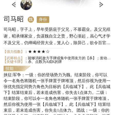
司马昭
魏
身份
司马昭，字子上，早年受荫庇于父兄，不慕霸业。及父兄殂
谢，昭承继家业，负谋魏自立之责，野心渐起，虽心气才学
不及父兄，仍殚竭经营大业，笼人心，除异己，欲令百官贵
胄俯首。唯诸葛诞拥兵自重，独据淮南，昭恐其不利于宗族
★★★★☆
【强力指数】
：
大业，欲除之以建战功，威服四方。昭乃使计逼反诸葛诞，
【武将特点】
：能够消耗敌方手牌或集中使用友方的【杀】；发动限定技前可以通过拼点获得收益；在受伤状态下可以发动限定技以增强后续爆发；发动限定技后可以通过【决斗】压制对手状态；发动限定技后更容易打出爆发伤害。
【关键卡牌】
：杀、点数为A或K的牌
又担忧曹髦为乱后方，乃挟之以同征淮南，临戎除逆。昭惯
技能
施权谋，建高墙于寿春城外，围而不攻，为彰显恩德，围城
挟征:军争：一级：你的登场势力为魏。结束阶段，你可以
期间每有归降者，皆宽赦旧罪。昭收服叛逃倒戈者众，诞、
令一名角色将随机一张手牌置于牌堆顶，然后你视为使用一
鸯等屡次突围皆大败而归。昭自觉宗族夙愿将成之际，雷声
张优先指定同势力角色为目标的【兵临城下】。此【兵临城
滚滚，大雨倾盆，围墙塌落，魏军困于泥沼，诸葛诞趁势突
下】结算结束后，若未造成伤害，你失去1点体力。二级：
围，文鸯乘乱欲劫天子。昭恐宗族大业尽毁于己手，积怨缠
结束阶段，你可以令一名角色将随机一张手牌置于牌堆顶，
身，方寸惊乱，亲率三军攻城，誓荡平淮南，讨灭天下不
然后你视为使用一张【兵临城下】。此【兵临城下】结算结
臣，成大业，慰父兄。
束后，若未造成伤害，你失去1点体力。 团战：一级：你的