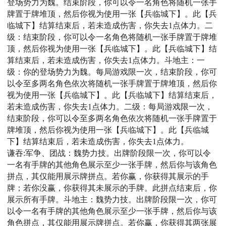
登场势力为魏。结束阶段，你可以令一名角色将随机一张手
牌置于牌堆顶，然后你视为使用一张【兵临城下】。此【兵
临城下】结算结束后，若未造成伤害，你失去1点体力。二
级：结束阶段，你可以令一名角色将随机一张手牌置于牌堆
顶，然后你视为使用一张【兵临城下】。此【兵临城下】结
算结束后，若未造成伤害，你失去1点体力。斗地主：一
级：你的登场势力为魏。每局游戏限一次，结束阶段，你可
以令至多两名角色依次将随机一张手牌置于牌堆顶，然后你
视为使用一张【兵临城下】。此【兵临城下】结算结束后，
若未造成伤害，你失去1点体力。二级：每局游戏限一次，
结束阶段，你可以令至多两名角色依次将随机一张手牌置于
牌堆顶，然后你视为使用一张【兵临城下】。此【兵临城
下】结算结束后，若未造成伤害，你失去1点体力。
谦吞:军争、团战：魏势力技。出牌阶段限一次，你可以令
一名有手牌的其他角色展示至少一张手牌，然后你与该角色
拼点，其仅能用展示牌拼点。若你赢，你获得其展示的手
牌；若你没赢，你获得其未展示的手牌。此拼点结束后，你
展示所有手牌。斗地主：魏势力技。出牌阶段限一次，你可
以令一名有手牌的其他角色展示至少一张手牌，然后你与该
角色拼点，其仅能用展示牌拼点。若你赢，你获得其两张展