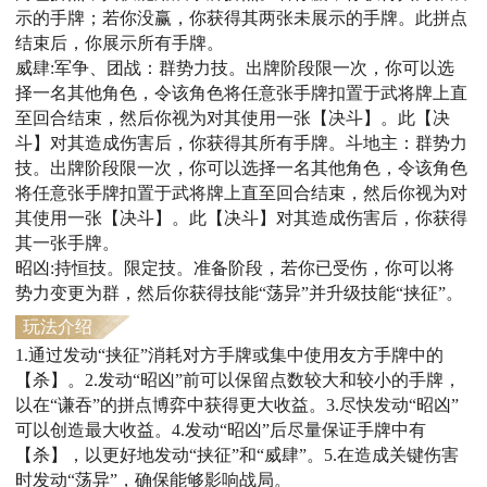
示的手牌；若你没赢，你获得其两张未展示的手牌。此拼点
结束后，你展示所有手牌。
威肆:军争、团战：群势力技。出牌阶段限一次，你可以选
择一名其他角色，令该角色将任意张手牌扣置于武将牌上直
至回合结束，然后你视为对其使用一张【决斗】。此【决
斗】对其造成伤害后，你获得其所有手牌。斗地主：群势力
技。出牌阶段限一次，你可以选择一名其他角色，令该角色
将任意张手牌扣置于武将牌上直至回合结束，然后你视为对
其使用一张【决斗】。此【决斗】对其造成伤害后，你获得
其一张手牌。
昭凶:持恒技。限定技。准备阶段，若你已受伤，你可以将
势力变更为群，然后你获得技能“荡异”并升级技能“挟征”。
玩法介绍
1.通过发动“挟征”消耗对方手牌或集中使用友方手牌中的
【杀】。2.发动“昭凶”前可以保留点数较大和较小的手牌，
以在“谦吞”的拼点博弈中获得更大收益。3.尽快发动“昭凶”
可以创造最大收益。4.发动“昭凶”后尽量保证手牌中有
【杀】，以更好地发动“挟征”和“威肆”。5.在造成关键伤害
时发动“荡异”，确保能够影响战局。