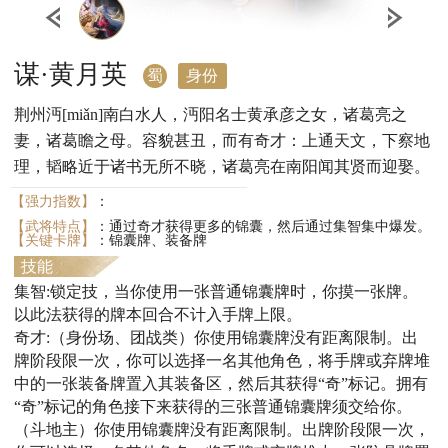
谋·黄月英
蜀
身份
荆州沔[miǎn]南白水人，沔阳名士黄承彦之女，诸葛亮之
妻，诸葛瞻之母。容貌甚丑，而有奇才：上通天文，下察地
理，韬略近于诸书无所不晓，诸葛亮在南阳闻其贤而迎娶。
【强力指数】
：
【武将特点】
：通过奇才获得更多的锦囊，然后通过集智集中爆发。
【关键卡牌】
：锦囊牌、装备牌
技能
集智:锁定技，当你使用一张普通锦囊牌时，你摸一张牌。
以此法获得的牌本回合不计入手牌上限。
奇才:（身份场、团战类）你使用锦囊牌没有距离限制。出
牌阶段限一次，你可以选择一名其他角色，将手牌或弃牌堆
中的一张装备牌置入其装备区，然后其获得“奇”标记。拥有
“奇”标记的角色接下来获得的三张普通锦囊牌须交给你。
（斗地主）你使用锦囊牌没有距离限制。出牌阶段限一次，