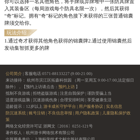
你可以选择一名其他角色，将手牌或弃牌堆中一张防具牌置
入其装备区（每局游戏每个防具名限一次），然后其获得
“奇”标记。拥有“奇”标记的角色接下来获得的三张普通锦囊
牌须交给你。
玩法介绍
1.通过奇才获得其他角色获得的锦囊牌2.通过使用锦囊然后
发动集智抓更多的牌
公司简介
| 客服电话:0571-88133227 (9:00-21:00)
来访接待： 杭州市滨江区拓森科技园 （周一至周五 9:00-17:00,法定假日
除外），【预约上访请点击：
预约上访
】
抵制不良游戏 | 拒绝盗版游戏 | 注意自我保护 | 谨防受骗上当
适度游戏益脑 | 沉迷游戏伤身 | 合理安排时间 | 享受健康生活
适龄提示：12岁以上
游卡成长守护平台 |
用户服务协议 |
实名信息
防沉迷系统 |
账号注销 |
不良信息举报 |
用户隐私政策 |
儿童隐私保护政
策
网络文化经营许可证 浙网文〔2016〕0251-121号
著作权人：杭州游卡网络技术有限公司
出版服务单位：上海科学技术文献出版社有限公司