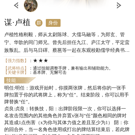
谋·卢植
群
身份
卢植性格刚毅，师从太尉陈球、大儒马融等，为郑玄、管
宁、华歆的同门师兄。曾先后担任九江、庐江太守，平定蛮
族叛乱。后与马日磾、蔡邕等一起在东观校勘儒学经典书
籍，并参与续写《汉记》。黄巾起义时为北中郎将，率军与
★★★
【强力指数】
：
张角交战，后被诬陷下狱。皇甫嵩平定黄巾后，力救卢植，
【武将特点】
：通过技能调整手牌，兼有输出和辅助能力。
【关键卡牌】
：基本牌、无懈可击
于是复任为尚书。又因上谏激怒董卓被免官，隐居在上谷军
技能
都山，被袁绍请为军师。
明任:明任：游戏开始时，你摸两张牌，然后将你的一张手
牌扣置于你的武将牌上，称为“任”。结束阶段，你可以用手
牌替换“任”。
贞良:贞良：转换技，阳：出牌阶段限一次，你可以选择一
名攻击范围内的其他角色并弃置x张与“任”颜色相同的牌对
其造成1点伤害（x为你与其体力值之差且至少为1） 阴：你
的回合外，当一名角色使用或打出的牌结算结束后，若此牌