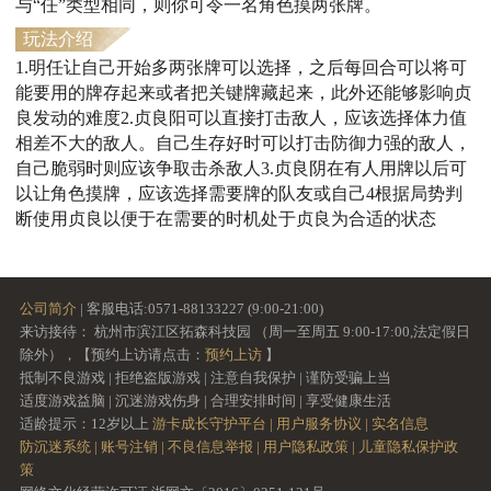
与“任”类型相同，则你可令一名角色摸两张牌。
玩法介绍
1.明任让自己开始多两张牌可以选择，之后每回合可以将可
能要用的牌存起来或者把关键牌藏起来，此外还能够影响贞
良发动的难度2.贞良阳可以直接打击敌人，应该选择体力值
相差不大的敌人。自己生存好时可以打击防御力强的敌人，
自己脆弱时则应该争取击杀敌人3.贞良阴在有人用牌以后可
以让角色摸牌，应该选择需要牌的队友或自己4根据局势判
断使用贞良以便于在需要的时机处于贞良为合适的状态
公司简介
| 客服电话:0571-88133227 (9:00-21:00)
来访接待： 杭州市滨江区拓森科技园 （周一至周五 9:00-17:00,法定假日
除外），【预约上访请点击：
预约上访
】
抵制不良游戏 | 拒绝盗版游戏 | 注意自我保护 | 谨防受骗上当
适度游戏益脑 | 沉迷游戏伤身 | 合理安排时间 | 享受健康生活
适龄提示：12岁以上
游卡成长守护平台 |
用户服务协议 |
实名信息
防沉迷系统 |
账号注销 |
不良信息举报 |
用户隐私政策 |
儿童隐私保护政
策