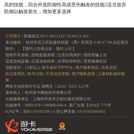
高的技能，回合外选防御性高或受伤触发的技能2适当放弃
防御以触发新生，增加更多选择
公司简介
| 客服电话:0571-88133227 (9:00-21:00)
来访接待： 杭州市滨江区拓森科技园 （周一至周五 9:00-17:00,法定假日
除外），【预约上访请点击：
预约上访
】
抵制不良游戏 | 拒绝盗版游戏 | 注意自我保护 | 谨防受骗上当
适度游戏益脑 | 沉迷游戏伤身 | 合理安排时间 | 享受健康生活
适龄提示：12岁以上
游卡成长守护平台 |
用户服务协议 |
实名信息
防沉迷系统 |
账号注销 |
不良信息举报 |
用户隐私政策 |
儿童隐私保护政
策
网络文化经营许可证 浙网文〔2016〕0251-121号
著作权人：杭州游卡网络技术有限公司
出版服务单位：上海科学技术文献出版社有限公司
出版物号：ISBN 978-7-89988-698-4 新广出审【2016】775号
ICP证号：
浙B2-20160108-15
浙公网安备
33010502006493