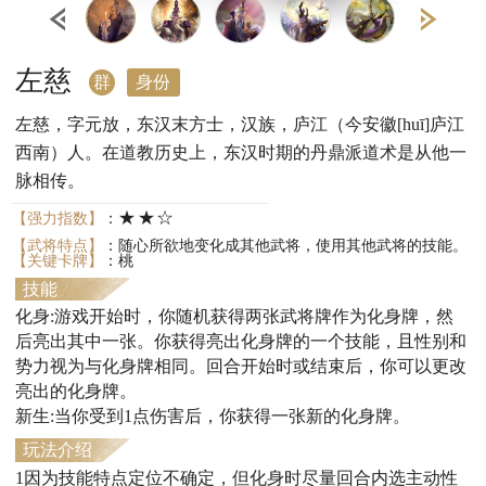
左慈
群
身份
左慈，字元放，东汉末方士，汉族，庐江（今安徽[huī]庐江
西南）人。在道教历史上，东汉时期的丹鼎派道术是从他一
脉相传。
★★☆
【强力指数】
：
【武将特点】
：随心所欲地变化成其他武将，使用其他武将的技能。
【关键卡牌】
：桃
技能
化身:游戏开始时，你随机获得两张武将牌作为化身牌，然
后亮出其中一张。你获得亮出化身牌的一个技能，且性别和
势力视为与化身牌相同。回合开始时或结束后，你可以更改
亮出的化身牌。
新生:当你受到1点伤害后，你获得一张新的化身牌。
玩法介绍
1因为技能特点定位不确定，但化身时尽量回合内选主动性