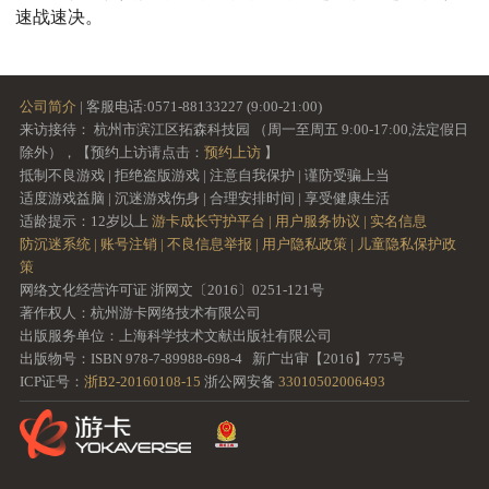
速战速决。
公司简介
| 客服电话:0571-88133227 (9:00-21:00)
来访接待： 杭州市滨江区拓森科技园 （周一至周五 9:00-17:00,法定假日
除外），【预约上访请点击：
预约上访
】
抵制不良游戏 | 拒绝盗版游戏 | 注意自我保护 | 谨防受骗上当
适度游戏益脑 | 沉迷游戏伤身 | 合理安排时间 | 享受健康生活
适龄提示：12岁以上
游卡成长守护平台 |
用户服务协议 |
实名信息
防沉迷系统 |
账号注销 |
不良信息举报 |
用户隐私政策 |
儿童隐私保护政
策
网络文化经营许可证 浙网文〔2016〕0251-121号
著作权人：杭州游卡网络技术有限公司
出版服务单位：上海科学技术文献出版社有限公司
出版物号：ISBN 978-7-89988-698-4 新广出审【2016】775号
ICP证号：
浙B2-20160108-15
浙公网安备
33010502006493