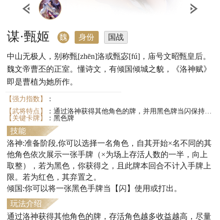
谋·甄姬
魏
身份
国战
中山无极人，别称甄[zhēn]洛或甄宓[fú]，庙号文昭甄皇后。
魏文帝曹丕的正室。懂诗文，有倾国倾城之貌，《洛神赋》
即是曹植为她所作。
【强力指数】
：
【武将特点】
：通过洛神获得其他角色的牌，并用黑色牌当闪保持自己存活
【关键卡牌】
：黑色牌
技能
洛神:准备阶段,你可以选择一名角色，自其开始×名不同的其
他角色依次展示一张手牌（×为场上存活人数的一半，向上
取整），若为黑色，你获得之，且此牌本回合不计入手牌上
限。若为红色，其弃置之。
倾国:你可以将一张黑色手牌当【闪】使用或打出。
玩法介绍
通过洛神获得其他角色的牌，存活角色越多收益越高，尽量