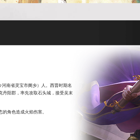
攻克丹阳郡，率先攻取石头城，接受吴末
态的角色造成火焰伤害。