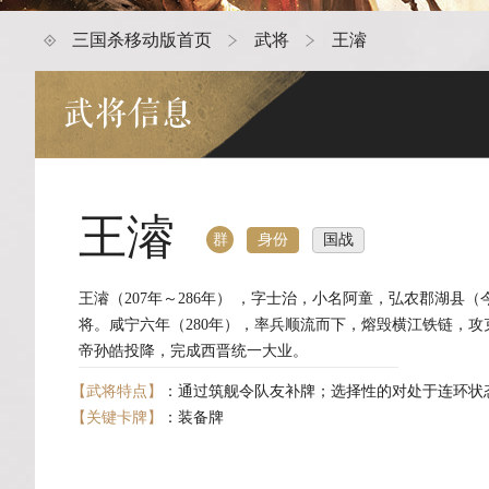
三国杀移动版首页
武将
王濬
武将信息
王濬
身份
国战
群
王濬（207年～286年） ，字士治，小名阿童，弘农郡湖县（今河南省灵宝市阌乡）人。西晋时期名
将。咸宁六年（280年），率兵顺流而下，熔毁横江铁链，
帝孙皓投降，完成西晋统一大业。
【武将特点】
：通过筑舰令队友补牌；选择性的对处于连环状
【关键卡牌】
：装备牌