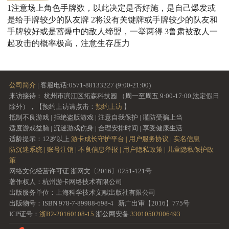
1注意场上角色手牌数，以此决定是否好施，是自己爆发或
是给手牌较少的队友牌 2将没有关键牌或手牌较少的队友和
手牌较好或是蓄爆中的敌人缔盟，一举两得 3鲁肃被敌人一
起攻击的概率极高，注意生存压力
公司简介
| 客服电话:0571-88133227 (9:00-21:00)
来访接待： 杭州市滨江区拓森科技园 （周一至周五 9:00-17:00,法定假日
除外），【预约上访请点击：
预约上访
】
抵制不良游戏 | 拒绝盗版游戏 | 注意自我保护 | 谨防受骗上当
适度游戏益脑 | 沉迷游戏伤身 | 合理安排时间 | 享受健康生活
适龄提示：12岁以上
游卡成长守护平台 |
用户服务协议 |
实名信息
防沉迷系统 |
账号注销 |
不良信息举报 |
用户隐私政策 |
儿童隐私保护政
策
网络文化经营许可证 浙网文〔2016〕0251-121号
著作权人：杭州游卡网络技术有限公司
出版服务单位：上海科学技术文献出版社有限公司
出版物号：ISBN 978-7-89988-698-4 新广出审【2016】775号
ICP证号：
浙B2-20160108-15
浙公网安备
33010502006493