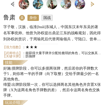
鲁肃
吴
身份
国战
字子敬，汉族，临淮[huái]东城人，中国东汉末年东吴的著
名军事统帅。他曾为孙权提出鼎足江东的战略规划，因此得
到孙权的赏识，于周瑜死后代替周瑜领兵，守陆口。曾单刀
赴会关羽于荆州。
★★★
【强力指数】
：
【武将特点】
：能获得大量手牌并分配给脆弱的角色，可以交换其他人的手牌。
【关键卡牌】
：防御牌
技能
好施:摸牌阶段，你可以多摸两张牌，然后若你的手牌数大
于5，则你将一半的手牌（向下取整）交给手牌最少的一名
其他角色。
缔盟:出牌阶段限一次，你可以选择两名其他角色并弃置X张
牌（X为这两名角色手牌数的差），然后令这两名角色交换
手牌。
玩法介绍