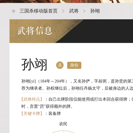
三国杀移动版首页
武将
孙翊
武将信息
孙翊
身份
吴
孙翊[yì]（184年～204年），又名孙俨，字叔弼，是孙坚
荐为继承者。孙权继位后，孙翊任丹杨太守，后被身边的人
【武将特点】
：自己出牌阶段仅能使用或打出本回合获得牌；使
时，弃置“厉”获得额外的牌。
【关键卡牌】
：装备牌