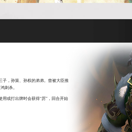
的第三子，孙策、孙权的弟弟。曾被大臣推
边鸿刺杀。
用或打出牌时会获得“厉”，回合开始