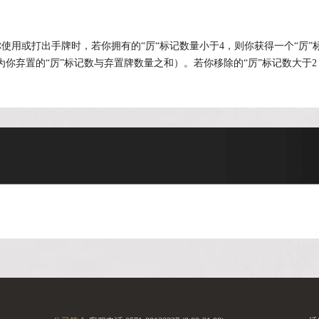
用或打出手牌时，若你拥有的“厉“标记数量小于4，则你获得一个“厉”标
你弃置的“厉”标记数与弃置牌数量之和）。若你移除的“厉”标记数大于