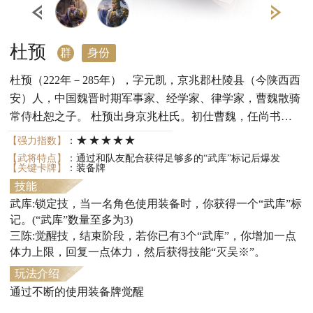
杜预
群
身份
杜预（222年－285年），字元凯，京兆郡杜陵县（今陕西西
安）人，中国魏晋时期军事家、经学家、律学家，曹魏散骑
常侍杜恕之子。 杜预出身京兆杜氏。初仕曹魏，任尚书
郎，后成为权臣司马昭的幕僚，封丰乐亭侯。西晋建立后，
★★★★★
【强力指数】
：
历任河南尹、安西军司、秦州刺史、度支尚书等职，与贾充
【武将特点】
：通过和队友配合获得足够多的“武库”标记后爆发
【关键卡牌】
：装备牌
等修《晋律》。咸宁四年（278年）接替羊祜出任镇南大将
技能
军，镇守荆州。他积极备战，支持晋武帝司马炎对孙吴作
武库:锁定技，当一名角色使用装备时，你获得一个“武库”标
战，并在咸宁五年（279年）成为晋灭吴之战的统帅之一。
记。(“武库”数量至多为3)
战后因功进封当阳县侯，仍镇荆州。在战后仍讲武备战，兴
三陈:觉醒技，结束阶段，若你已有3个“武库”，你增加一点
建学校，督修水利，被时人称为“杜父”。 太康五年（285
体力上限，回复一点体力，然后获得技能“灭吴※”。
年），杜预被征入朝，拜司隶校尉，途中于邓县逝世，终年
玩法介绍
六十三岁。获赠征南大将军、开府仪同三司，谥号“成”。 杜
通过不断的使用装备牌觉醒
预耽思经籍，博学多通，多有建树，时誉为“杜武库”。曾注