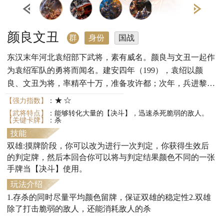
颜良文丑
群
身份
国战
东汉末年河北袁绍部下武将，素有威名。颜良与文丑一起作
为袁绍军队的勇将而闻名。建安四年（199），袁绍以颜
良、文丑为将，率精卒十万，准备攻许都；次年，兵进黎
阳，遣颜良攻白马。终均亡于关羽刀下。
★☆
【强力指数】
：
【武将特点】
：能够转化大量的【决斗】，迅速杀死脆弱的敌人。
【关键卡牌】
：杀
技能
双雄:摸牌阶段，你可以改为进行一次判定，你获得生效后
的判定牌，然后本回合你可以将与判定结果颜色不同的一张
手牌当【决斗】使用。
玩法介绍
1.存杀的同时尽量平均颜色留牌，保证双雄的稳定性2.双雄
除了打击脆弱的敌人，还能消耗敌人的杀