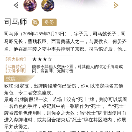
司马师
魏
身份
司马师（208年-255年3月23日），字子元，司马懿长子，司
马昭兄长，曹魏权臣、西晋奠基人之一，与夏侯玄、何晏齐
名。他在高平陵之变中率兵控制了京都。司马懿逝后，他执
掌魏国军政大权，在合肥新城大败诸葛恪。254年，他诛杀
★★★☆
【强力指数】
：
企图政变的李丰、夏侯玄等人，废曹芳，立曹髦为帝，大权
【武将特点】
：能够令其他人交换位置，对其他人的特定手牌造成影响，可以让人获得主公技
【关键卡牌】
：闪、装备牌、无懈可击
在握。次年他平定毌丘俭、文钦之乱，后病死于许昌，终年
技能
48岁，谥号忠武，庙号世宗，葬于峻平陵。
败移:限定技，出牌阶段若你已受伤，你可以指定两名其他
角色，令二者交换座次。
景略:出牌阶段限一次，若场上没有“死士”牌，则你可以观看
一名角色的手牌，标记其中的一张牌作为“死士”。当“死士”
牌被该角色使用时，则你令之无效；当“死士”牌非因使用而
进入弃牌堆时，或其回合结束后“死士”牌在其区域内，你展
示并获得之。