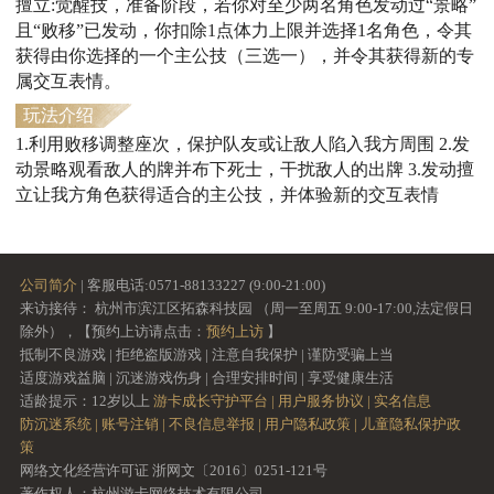
擅立:觉醒技，准备阶段，若你对至少两名角色发动过“景略”
且“败移”已发动，你扣除1点体力上限并选择1名角色，令其
获得由你选择的一个主公技（三选一），并令其获得新的专
属交互表情。
玩法介绍
1.利用败移调整座次，保护队友或让敌人陷入我方周围 2.发
动景略观看敌人的牌并布下死士，干扰敌人的出牌 3.发动擅
立让我方角色获得适合的主公技，并体验新的交互表情
公司简介
| 客服电话:0571-88133227 (9:00-21:00)
来访接待： 杭州市滨江区拓森科技园 （周一至周五 9:00-17:00,法定假日
除外），【预约上访请点击：
预约上访
】
抵制不良游戏 | 拒绝盗版游戏 | 注意自我保护 | 谨防受骗上当
适度游戏益脑 | 沉迷游戏伤身 | 合理安排时间 | 享受健康生活
适龄提示：12岁以上
游卡成长守护平台 |
用户服务协议 |
实名信息
防沉迷系统 |
账号注销 |
不良信息举报 |
用户隐私政策 |
儿童隐私保护政
策
网络文化经营许可证 浙网文〔2016〕0251-121号
著作权人：杭州游卡网络技术有限公司