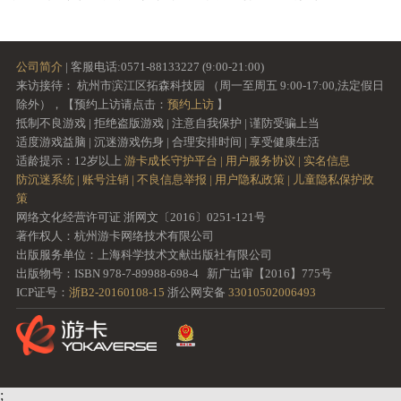
公司简介
| 客服电话:0571-88133227 (9:00-21:00)
来访接待： 杭州市滨江区拓森科技园 （周一至周五 9:00-17:00,法定假日
除外），【预约上访请点击：
预约上访
】
抵制不良游戏 | 拒绝盗版游戏 | 注意自我保护 | 谨防受骗上当
适度游戏益脑 | 沉迷游戏伤身 | 合理安排时间 | 享受健康生活
适龄提示：12岁以上
游卡成长守护平台 |
用户服务协议 |
实名信息
防沉迷系统 |
账号注销 |
不良信息举报 |
用户隐私政策 |
儿童隐私保护政
策
网络文化经营许可证 浙网文〔2016〕0251-121号
著作权人：杭州游卡网络技术有限公司
出版服务单位：上海科学技术文献出版社有限公司
出版物号：ISBN 978-7-89988-698-4 新广出审【2016】775号
ICP证号：
浙B2-20160108-15
浙公网安备
33010502006493
;