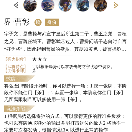
界·曹彰
魏
身份
字子文，是曹操与武宣卞皇后所生第二子，曹丕之弟，曹植
之兄，曹魏任城王。曹彰武艺过人，曹操问诸子志向时自言
“好为将”，因此得到曹操的赞赏。其胡须黄色，被曹操称为
“黄须儿”。
★★☆
【强力指数】
：
【武将特点】
：可以根据局势可以在攻击与防守状态中切换。
【关键卡牌】
：杀
技能
将驰:出牌阶段开始时，你可以选择一项：1.摸一张牌，本阶
段你不能使用【杀】；2.弃置一张牌，本阶段你使用【杀】
无距离限制且可以多使用一张【杀】。
玩法介绍
1.根据局势选择将驰的方式，可以获得更多的牌准备爆发；
也可以弃牌换取额外的输出并能打击远位的敌人2.将驰不一
定要每次都发动，根据情况也可以进行正常的操作