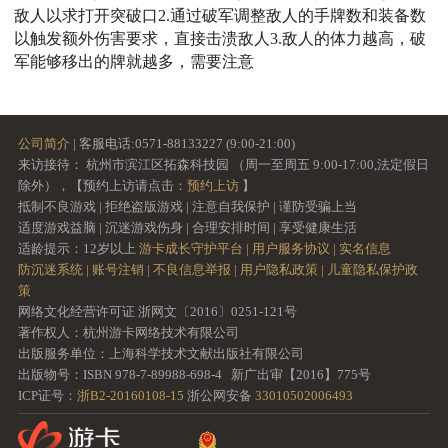
敌人以求打开突破口2.通过破军调整敌人的手牌数和装备数
以触发额外伤害要求，直接击溃敌人3.敌人的体力越高，破
军能够移出的牌就越多，需要注意
公司简介
| 客服电话:0571-88133227 (9:00-21:00)
来访接待： 杭州市滨江区拓森科技园 （周一至周五 9:00-17:00,法定假日
除外），【预约上访请点击：
预约上访
】
抵制不良游戏 | 拒绝盗版游戏 | 注意自我保护 | 谨防受骗上当
适度游戏益脑 | 沉迷游戏伤身 | 合理安排时间 | 享受健康生活
适龄提示：12岁以上
游卡成长守护平台 |
用户服务协议 |
实名信息
防沉迷系统 |
账号注销 |
不良信息举报 |
用户隐私政策 |
儿童隐私保护政
策
网络文化经营许可证 浙网文〔2016〕0251-121号
著作权人：杭州游卡网络技术有限公司
出版服务单位：上海科学技术文献出版社有限公司
出版物号：ISBN 978-7-89988-698-4 新广出审【2016】775号
ICP证号：
浙B2-20160108-15
浙公网安备
33010502006493