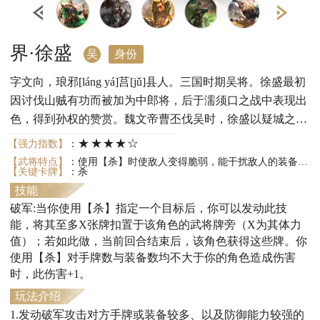
界·徐盛
吴
身份
字文向，琅邪[láng yá]莒[jǔ]县人。三国时期吴将。徐盛最初
因讨伐山贼有功而被加为中郎将，后于濡须口之战中表现出
色，得到孙权的赞赏。魏文帝曹丕伐吴时，徐盛以疑城之计
退去魏军。
★★★★☆
【强力指数】
：
【武将特点】
：使用【杀】时使敌人变得脆弱，能干扰敌人的装备和存牌；对手牌和装备不多于自己的敌人造成额外伤害
【关键卡牌】
：杀
技能
破军:当你使用【杀】指定一个目标后，你可以发动此技
能，将其至多X张牌扣置于该角色的武将牌旁（X为其体力
值）；若如此做，当前回合结束后，该角色获得这些牌。你
使用【杀】对手牌数与装备数均不大于你的角色造成伤害
时，此伤害+1。
玩法介绍
1.发动破军攻击对方手牌或装备较多、以及防御能力较强的