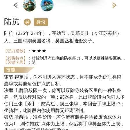
陆抗
吴
身份
陆抗（226年-274年），字幼节，吴郡吴县（今江苏苏州）
人。三国时期吴国名将，吴国丞相陆逊次子。
★★★
【强力指数】
：
【武将特点】
：对控制具有出色的防御能力，可以以牺牲装备区换取多种收益，绝境时可以觉醒。
【关键卡牌】
：杀
技能
谦节:锁定技，你不能进入连环状态，且不能成为延时类锦
囊牌或其他角色拼点的目标。
决堰:出牌阶段限一次，你可以废除你装备区里的一种装备
栏，然后执行对应的一项：武器栏，此出牌阶段内你可以多
使用三张【杀】；防具栏，摸三张牌，本回合手牌上限+3；
坐骑栏，此阶段内你使用牌无距离限制。
破势:觉醒技，准备阶段，若你所有装备栏均被废除或体力
值为1，则你扣减1点体力上限，然后将手牌补至体力上限，