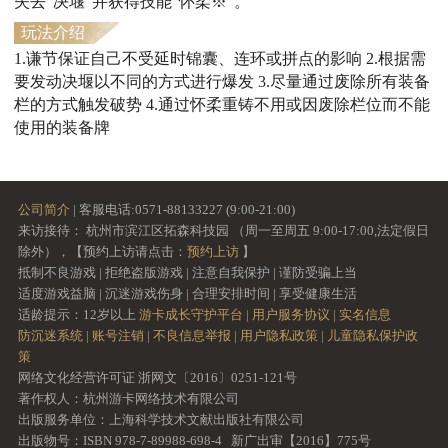
失去“决堰”并获得技能“怀柔※”。
玩法介绍
1.谦节保证自己不受延时锦囊、连环或拼点的影响 2.根据需
要发动决堰以不同的方式进行爆发 3.尽量通过废除所有装备
栏的方式触发破势 4.通过怀柔重铸不用或因废除栏位而不能
使用的装备牌
公司简介
| 客服电话:0571-88133227 (9:00-21:00)
来访接待： 杭州市滨江区拓森科技园 （周一至周五 9:00-17:00,法定假日
除外），【预约上访请点击：
预约上访
】
抵制不良游戏 | 拒绝盗版游戏 | 注意自我保护 | 谨防受骗上当
适度游戏益脑 | 沉迷游戏伤身 | 合理安排时间 | 享受健康生活
适龄提示：12岁以上
游卡成长守护平台 |
用户服务协议 |
实名信息
防沉迷系统 |
账号注销 |
不良信息举报 |
用户隐私政策 |
儿童隐私保护政
策
网络文化经营许可证 浙网文〔2016〕0251-121号
著作权人：杭州游卡网络技术有限公司
出版服务单位：上海科学技术文献出版社有限公司
出版物号：ISBN 978-7-89988-698-4 新广出审【2016】775号