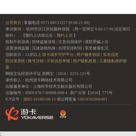
公司简介
| 客服电话:0571-88133227 (9:00-21:00)
来访接待： 杭州市滨江区拓森科技园 （周一至周五 9:00-17:00,法定假日
除外），【预约上访请点击：
预约上访
】
抵制不良游戏 | 拒绝盗版游戏 | 注意自我保护 | 谨防受骗上当
适度游戏益脑 | 沉迷游戏伤身 | 合理安排时间 | 享受健康生活
适龄提示：12岁以上
游卡成长守护平台 |
用户服务协议 |
实名信息
防沉迷系统 |
账号注销 |
不良信息举报 |
用户隐私政策 |
儿童隐私保护政
策
网络文化经营许可证 浙网文〔2016〕0251-121号
著作权人：杭州游卡网络技术有限公司
出版服务单位：上海科学技术文献出版社有限公司
出版物号：ISBN 978-7-89988-698-4 新广出审【2016】775号
ICP证号：
浙B2-20160108-15
浙公网安备
33010502006493
;