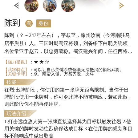
陈到
蜀
身份
陈到（？－247年左右），字叔至，豫州汝南（今河南驻马
店平舆县）人。三国时期蜀汉将领，刘备帐下白毦兵统领，
名位常亚于赵云，以忠勇著称。蜀汉建兴年间，任征西将
军、永安都督，封亭侯。在任期间去世。
★★☆
【强力指数】
：
【武将特点】
：可以让自己关键杀或锦囊无法抵消的输出武将。
【关键卡牌】
：杀、南蛮入侵、万箭齐发、决斗
技能
往烈:出牌阶段，你使用的第一张牌无距离限制。当你于出
牌阶段使用一张牌时，你可令此牌不能被响应，若如此做，
则此阶段你不能再使用牌。
玩法介绍
1.打击远位敌人第一张牌直接选择其为目标以触发往烈 2.使
用关键的牌时发动往烈确保达成目标 3.在使用牌的规划和目
标不能响应中做出取舍