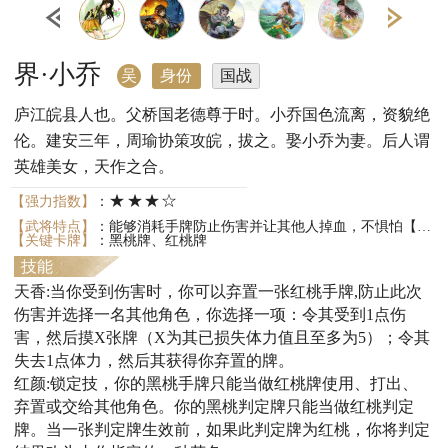
界·小乔
吴
身份
国战
庐江皖县人也。父桥国老德尊于时。小乔国色流离，资貌绝
伦。建安三年，周瑜协策攻皖，拔之。娶小乔为妻。后人谓
英雄美女，天作之合。
★★★☆
【强力指数】
：
【武将特点】
：能够消耗手牌防止伤害并让其他人掉血，不惧怕【闪电】。
【关键卡牌】
：黑桃牌、红桃牌
技能
天香:当你受到伤害时，你可以弃置一张红桃手牌,防止此次
伤害并选择一名其他角色，你选择一项：令其受到1点伤
害，然后摸X张牌（X为其已损失体力值且至多为5）；令其
失去1点体力，然后其获得你弃置的牌。
红颜:锁定技，你的黑桃手牌只能当做红桃牌使用、打出、
弃置或交给其他角色。你的黑桃判定牌只能当做红桃判定
牌。当一张判定牌生效前，如果此判定牌为红桃，你将判定