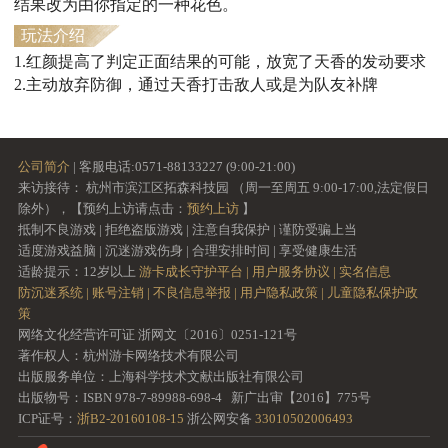
结果改为由你指定的一种花色。
玩法介绍
1.红颜提高了判定正面结果的可能，放宽了天香的发动要求
2.主动放弃防御，通过天香打击敌人或是为队友补牌
公司简介
| 客服电话:0571-88133227 (9:00-21:00)
来访接待： 杭州市滨江区拓森科技园 （周一至周五 9:00-17:00,法定假日
除外），【预约上访请点击：
预约上访
】
抵制不良游戏 | 拒绝盗版游戏 | 注意自我保护 | 谨防受骗上当
适度游戏益脑 | 沉迷游戏伤身 | 合理安排时间 | 享受健康生活
适龄提示：12岁以上
游卡成长守护平台 |
用户服务协议 |
实名信息
防沉迷系统 |
账号注销 |
不良信息举报 |
用户隐私政策 |
儿童隐私保护政
策
网络文化经营许可证 浙网文〔2016〕0251-121号
著作权人：杭州游卡网络技术有限公司
出版服务单位：上海科学技术文献出版社有限公司
出版物号：ISBN 978-7-89988-698-4 新广出审【2016】775号
ICP证号：
浙B2-20160108-15
浙公网安备
33010502006493