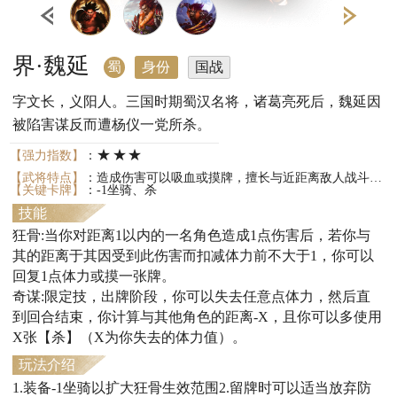
界·魏延
蜀
身份
国战
字文长，义阳人。三国时期蜀汉名将，诸葛亮死后，魏延因
被陷害谋反而遭杨仪一党所杀。
★★★
【强力指数】
：
【武将特点】
：造成伤害可以吸血或摸牌，擅长与近距离敌人战斗；可以进行一次爆发。
【关键卡牌】
：-1坐骑、杀
技能
狂骨:当你对距离1以内的一名角色造成1点伤害后，若你与
其的距离于其因受到此伤害而扣减体力前不大于1，你可以
回复1点体力或摸一张牌。
奇谋:限定技，出牌阶段，你可以失去任意点体力，然后直
到回合结束，你计算与其他角色的距离-X，且你可以多使用
X张【杀】（X为你失去的体力值）。
玩法介绍
1.装备-1坐骑以扩大狂骨生效范围2.留牌时可以适当放弃防