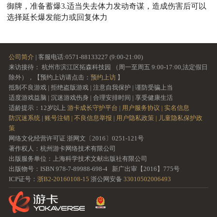
御牌，准备蓄爆3.适当失去体力发动奇谋，造成伤害后可以
选择延长爆发能力或回复体力
公司简介
| 客服电话:0571-88133227 (9:00-21:00)
来访接待： 杭州市滨江区拓森科技园 （周一至周五 9:00-17:00,法定假日
除外），【预约上访请点击：
预约上访
】
抵制不良游戏 | 拒绝盗版游戏 | 注意自我保护 | 谨防受骗上当
适度游戏益脑 | 沉迷游戏伤身 | 合理安排时间 | 享受健康生活
适龄提示：12岁以上
游卡成长守护平台 |
用户服务协议 |
实名信息
防沉迷系统 |
账号注销 |
不良信息举报 |
用户隐私政策 |
儿童隐私保护政
策
网络文化经营许可证 浙网文〔2016〕0251-121号
著作权人：杭州游卡网络技术有限公司
出版服务单位：上海科学技术文献出版社有限公司
出版物号：ISBN 978-7-89988-698-4 新广出审【2016】775号
ICP证号：
浙B2-20160108-15
浙公网安备
33010502006493