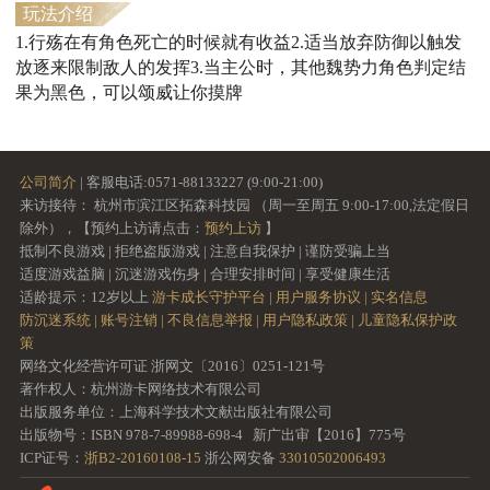
玩法介绍
1.行殇在有角色死亡的时候就有收益2.适当放弃防御以触发
放逐来限制敌人的发挥3.当主公时，其他魏势力角色判定结
果为黑色，可以颂威让你摸牌
公司简介
| 客服电话:0571-88133227 (9:00-21:00)
来访接待： 杭州市滨江区拓森科技园 （周一至周五 9:00-17:00,法定假日
除外），【预约上访请点击：
预约上访
】
抵制不良游戏 | 拒绝盗版游戏 | 注意自我保护 | 谨防受骗上当
适度游戏益脑 | 沉迷游戏伤身 | 合理安排时间 | 享受健康生活
适龄提示：12岁以上
游卡成长守护平台 |
用户服务协议 |
实名信息
防沉迷系统 |
账号注销 |
不良信息举报 |
用户隐私政策 |
儿童隐私保护政
策
网络文化经营许可证 浙网文〔2016〕0251-121号
著作权人：杭州游卡网络技术有限公司
出版服务单位：上海科学技术文献出版社有限公司
出版物号：ISBN 978-7-89988-698-4 新广出审【2016】775号
ICP证号：
浙B2-20160108-15
浙公网安备
33010502006493