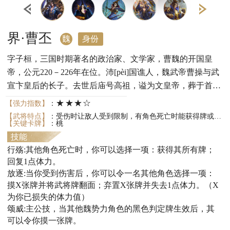
界·曹丕
魏
身份
字子桓，三国时期著名的政治家、文学家，曹魏的开国皇
帝，公元220－226年在位。沛[pèi]国谯人，魏武帝曹操与武
宣卞皇后的长子。去世后庙号高祖，谥为文皇帝，葬于首阳
陵。
★★★☆
【强力指数】
：
【武将特点】
：受伤时让敌人受到限制，有角色死亡时能获得牌或回复体力；做主公时可以依靠队友进行判定获得好处。
【关键卡牌】
：桃
技能
行殇:其他角色死亡时，你可以选择一项：获得其所有牌；
回复1点体力。
放逐:当你受到伤害后，你可以令一名其他角色选择一项：
摸X张牌并将武将牌翻面；弃置X张牌并失去1点体力。（X
为你已损失的体力值）
颂威:主公技，当其他魏势力角色的黑色判定牌生效后，其
可以令你摸一张牌。