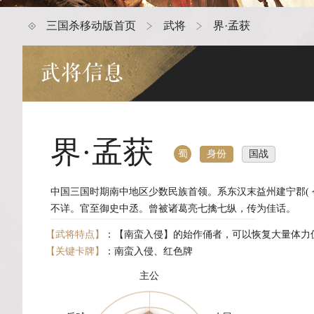
三国杀移动版首页
武将
界·孟获
武将信息
界·孟获
身份
国战
蜀
中国三国时期南中地区少数民族首领。系东汉末益州建宁郡( 今云南晋宁东 
不详。官至御史中丞。曾被诸葛亮七擒七纵，传为佳话。
【武将特点】
：【南蛮入侵】的始作俑者，可以恢复大量体力
【关键卡牌】
：南蛮入侵、红色牌