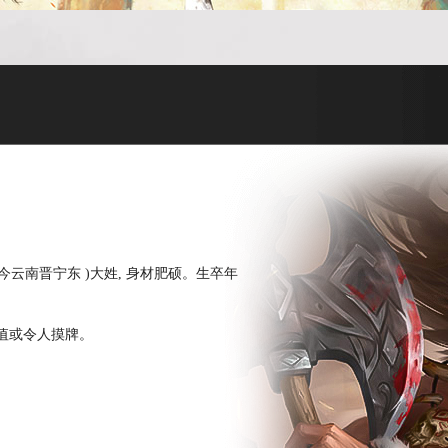
)大姓, 身材肥硕。生卒年
值或令人摸牌。