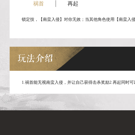
祸首
再起
锁定技，【南蛮入侵】对你无效；当其他角色使用【南蛮入
玩法介绍
1.祸首能无视南蛮入侵，并让自己获得击杀奖励2.再起同时