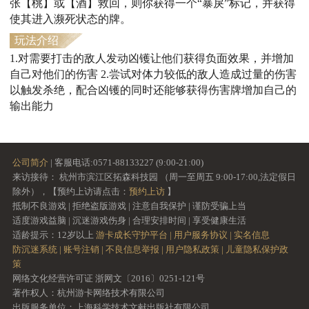
张【桃】或【酒】救回，则你获得一个“暴戾”标记，并获得
使其进入濒死状态的牌。
玩法介绍
1.对需要打击的敌人发动凶镬让他们获得负面效果，并增加
自己对他们的伤害 2.尝试对体力较低的敌人造成过量的伤害
以触发杀绝，配合凶镬的同时还能够获得伤害牌增加自己的
输出能力
公司简介
| 客服电话:0571-88133227 (9:00-21:00)
来访接待： 杭州市滨江区拓森科技园 （周一至周五 9:00-17:00,法定假日
除外），【预约上访请点击：
预约上访
】
抵制不良游戏 | 拒绝盗版游戏 | 注意自我保护 | 谨防受骗上当
适度游戏益脑 | 沉迷游戏伤身 | 合理安排时间 | 享受健康生活
适龄提示：12岁以上
游卡成长守护平台 |
用户服务协议 |
实名信息
防沉迷系统 |
账号注销 |
不良信息举报 |
用户隐私政策 |
儿童隐私保护政
策
网络文化经营许可证 浙网文〔2016〕0251-121号
著作权人：杭州游卡网络技术有限公司
出版服务单位：上海科学技术文献出版社有限公司