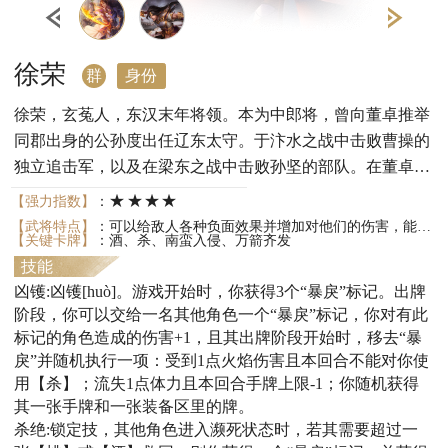
徐荣
群
身份
徐荣，玄菟人，东汉末年将领。本为中郎将，曾向董卓推举
同郡出身的公孙度出任辽东太守。于汴水之战中击败曹操的
独立追击军，以及在梁东之战中击败孙坚的部队。在董卓死
后，受司徒王允的命令与李傕、郭汜交战，因部将胡轸投
★★★★
【强力指数】
：
降，寡不敌众，于新丰之战被击败，战死在乱军之中。
【武将特点】
：可以给敌人各种负面效果并增加对他们的伤害，能获得让其他角色受过量伤害而亡的牌。
【关键卡牌】
：酒、杀、南蛮入侵、万箭齐发
技能
凶镬:凶镬[huò]。游戏开始时，你获得3个“暴戾”标记。出牌
阶段，你可以交给一名其他角色一个“暴戾”标记，你对有此
标记的角色造成的伤害+1，且其出牌阶段开始时，移去“暴
戾”并随机执行一项：受到1点火焰伤害且本回合不能对你使
用【杀】；流失1点体力且本回合手牌上限-1；你随机获得
其一张手牌和一张装备区里的牌。
杀绝:锁定技，其他角色进入濒死状态时，若其需要超过一