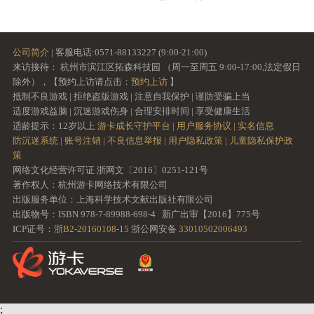
公司简介
| 客服电话:0571-88133227 (9:00-21:00)
来访接待： 杭州市滨江区拓森科技园 （周一至周五 9:00-17:00,法定假日
除外），【预约上访请点击：
预约上访
】
抵制不良游戏 | 拒绝盗版游戏 | 注意自我保护 | 谨防受骗上当
适度游戏益脑 | 沉迷游戏伤身 | 合理安排时间 | 享受健康生活
适龄提示：12岁以上
游卡成长守护平台 |
用户服务协议 |
实名信息
防沉迷系统 |
账号注销 |
不良信息举报 |
用户隐私政策 |
儿童隐私保护政
策
网络文化经营许可证 浙网文〔2016〕0251-121号
著作权人：杭州游卡网络技术有限公司
出版服务单位：上海科学技术文献出版社有限公司
出版物号：ISBN 978-7-89988-698-4 新广出审【2016】775号
ICP证号：
浙B2-20160108-15
浙公网安备
33010502006493
;