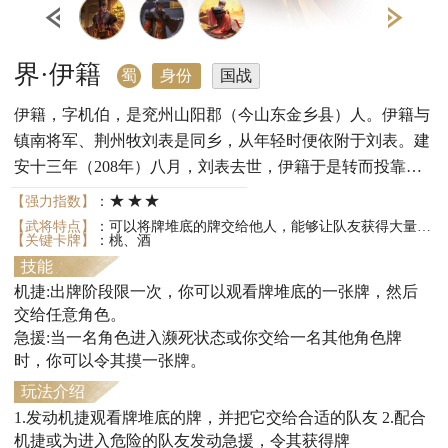
界·伊籍
蜀
身份
国战
伊籍，字机伯，是兖州山阳郡（今山东金乡县）人。伊籍与
镇南将军、荆州牧刘表是同乡，从年轻时便依附于刘表。建
安十三年（208年）八月，刘表去世，伊籍于是转而投靠刘
备，跟随刘备南渡长江，后来又跟随刘备进入益州。
★★★
【强力指数】
：
【武将特点】
：可以将牌堆底的牌交给他人，能够让队友获得大量牌
【关键卡牌】
：桃、酒
技能
机捷:出牌阶段限一次，你可以观看牌堆底的一张牌，然后
交给任意角色。
急援:当一名角色进入濒死状态或你交给一名其他角色牌
时，你可以令其摸一张牌。
玩法介绍
1.发动机捷观看牌堆底的牌，并把它交给合适的队友 2.配合
机捷或为进入危险的队友发动急援，令其获得牌