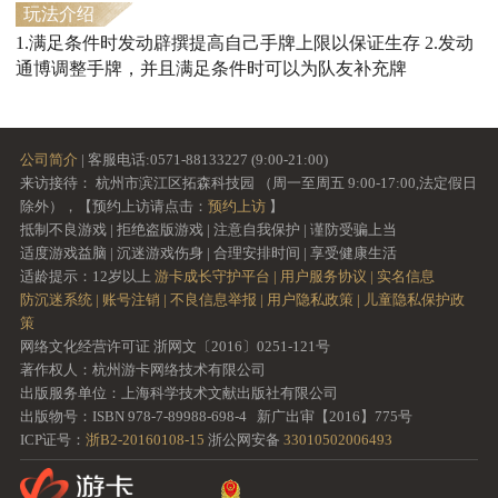
玩法介绍
1.满足条件时发动辟撰提高自己手牌上限以保证生存 2.发动
通博调整手牌，并且满足条件时可以为队友补充牌
公司简介
| 客服电话:0571-88133227 (9:00-21:00)
来访接待： 杭州市滨江区拓森科技园 （周一至周五 9:00-17:00,法定假日
除外），【预约上访请点击：
预约上访
】
抵制不良游戏 | 拒绝盗版游戏 | 注意自我保护 | 谨防受骗上当
适度游戏益脑 | 沉迷游戏伤身 | 合理安排时间 | 享受健康生活
适龄提示：12岁以上
游卡成长守护平台 |
用户服务协议 |
实名信息
防沉迷系统 |
账号注销 |
不良信息举报 |
用户隐私政策 |
儿童隐私保护政
策
网络文化经营许可证 浙网文〔2016〕0251-121号
著作权人：杭州游卡网络技术有限公司
出版服务单位：上海科学技术文献出版社有限公司
出版物号：ISBN 978-7-89988-698-4 新广出审【2016】775号
ICP证号：
浙B2-20160108-15
浙公网安备
33010502006493