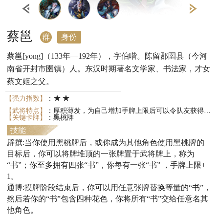
蔡邕
群
身份
蔡邕[yōng]（133年—192年），字伯喈。陈留郡圉县（今河
南省开封市圉镇）人。东汉时期著名文学家、书法家，才女
蔡文姬之父。
★★
【强力指数】
：
【武将特点】
：厚积薄发，为自己增加手牌上限后可以令队友获得牌。
【关键卡牌】
：黑桃牌
技能
辟撰:当你使用黑桃牌后，或你成为其他角色使用黑桃牌的
目标后，你可以将牌堆顶的一张牌置于武将牌上，称为
“书”；你至多拥有四张“书”，你每有一张“书” ，手牌上限+
1。
通博:摸牌阶段结束后，你可以用任意张牌替换等量的“书”，
然后若你的“书”包含四种花色，你将所有“书”交给任意名其
他角色。