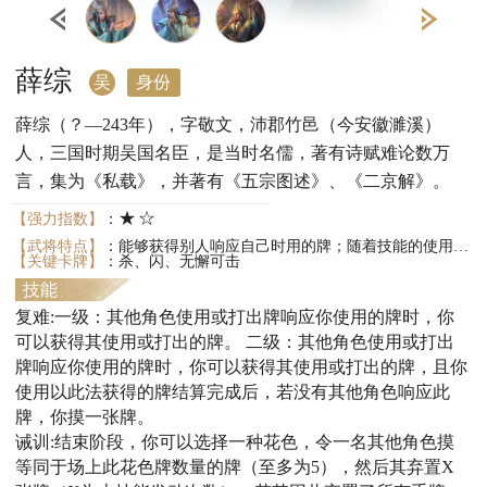
薛综
吴
身份
薛综（？―243年），字敬文，沛郡竹邑（今安徽濉溪）
人，三国时期吴国名臣，是当时名儒，著有诗赋难论数万
言，集为《私载》，并著有《五宗图述》、《二京解》。
★☆
【强力指数】
：
【武将特点】
：能够获得别人响应自己时用的牌；随着技能的使用和场上方块牌数量的变化可以在辅助队友和限制敌人的定位之间切换。
【关键卡牌】
：杀、闪、无懈可击
技能
复难:一级：其他角色使用或打出牌响应你使用的牌时，你
可以获得其使用或打出的牌。 二级：其他角色使用或打出
牌响应你使用的牌时，你可以获得其使用或打出的牌，且你
使用以此法获得的牌结算完成后，若没有其他角色响应此
牌，你摸一张牌。
诫训:结束阶段，你可以选择一种花色，令一名其他角色摸
等同于场上此花色牌数量的牌（至多为5），然后其弃置X