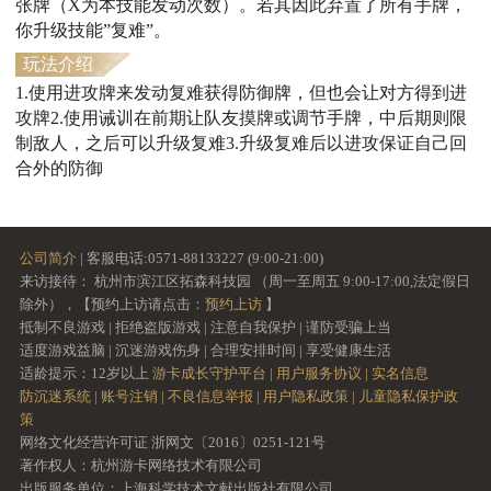
张牌（X为本技能发动次数）。若其因此弃置了所有手牌，
你升级技能”复难”。
玩法介绍
1.使用进攻牌来发动复难获得防御牌，但也会让对方得到进
攻牌2.使用诫训在前期让队友摸牌或调节手牌，中后期则限
制敌人，之后可以升级复难3.升级复难后以进攻保证自己回
合外的防御
公司简介
| 客服电话:0571-88133227 (9:00-21:00)
来访接待： 杭州市滨江区拓森科技园 （周一至周五 9:00-17:00,法定假日
除外），【预约上访请点击：
预约上访
】
抵制不良游戏 | 拒绝盗版游戏 | 注意自我保护 | 谨防受骗上当
适度游戏益脑 | 沉迷游戏伤身 | 合理安排时间 | 享受健康生活
适龄提示：12岁以上
游卡成长守护平台 |
用户服务协议 |
实名信息
防沉迷系统 |
账号注销 |
不良信息举报 |
用户隐私政策 |
儿童隐私保护政
策
网络文化经营许可证 浙网文〔2016〕0251-121号
著作权人：杭州游卡网络技术有限公司
出版服务单位：上海科学技术文献出版社有限公司