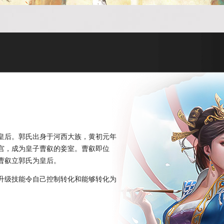
的皇后。郭氏出身于河西大族，黄初元年
皇宫，成为皇子曹叡的妾室。曹叡即位
，曹叡立郭氏为皇后。
升级技能令自己控制转化和能够转化为