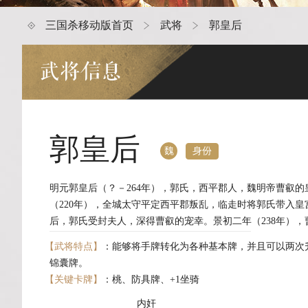
三国杀移动版首页
武将
郭皇后
武将信息
郭皇后
身份
魏
明元郭皇后（？－264年），郭氏，西平郡人，魏明帝曹叡
（220年），全城太守平定西平郡叛乱，临走时将郭氏带入
后，郭氏受封夫人，深得曹叡的宠幸。景初二年（238年）
【武将特点】
：能够将手牌转化为各种基本牌，并且可以两次
锦囊牌。
【关键卡牌】
：桃、防具牌、+1坐骑