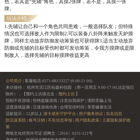
色，若其是“先辅”角色，其摸2张牌，若不是，其摸一张
牌。
玩法介绍
1.先辅让自己和一个角色共同患难，一般选择队友；但特殊
情况也可选择敌人作为限制2.可以装备八卦阵来触发天妒摸
牌，同样主动放弃防御发动筹策也可获得牌3.适当主动放弃
防御或先辅的目标受伤时都可发动筹策，令我方摸牌或是限
制敌人，选择先辅的目标摸牌收益更高
公司简介
| 客服电话:0571-88133227 (9:00-21:00)
来访接待： 杭州市滨江区拓森科技园 （周一至周五 9:00-17:00,法定假日
除外），【预约上访请点击：
预约上访
】
抵制不良游戏 | 拒绝盗版游戏 | 注意自我保护 | 谨防受骗上当
适度游戏益脑 | 沉迷游戏伤身 | 合理安排时间 | 享受健康生活
适龄提示：12岁以上
游卡成长守护平台 |
用户服务协议 |
实名信息
防沉迷系统 |
账号注销 |
不良信息举报 |
用户隐私政策 |
儿童隐私保护政
策
网络文化经营许可证 浙网文〔2016〕0251-121号
著作权人：杭州游卡网络技术有限公司