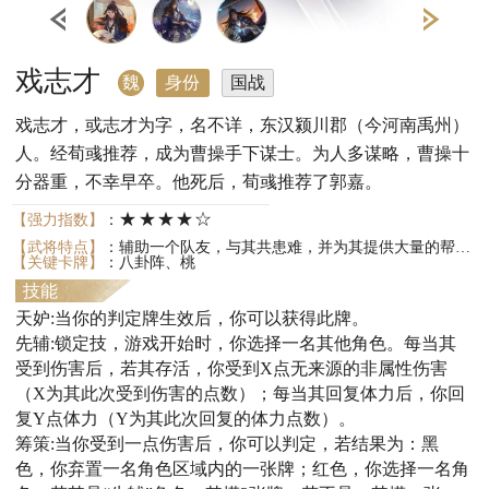
戏志才
魏
身份
国战
戏志才，或志才为字，名不详，东汉颍川郡（今河南禹州）
人。经荀彧推荐，成为曹操手下谋士。为人多谋略，曹操十
分器重，不幸早卒。他死后，荀彧推荐了郭嘉。
★★★★☆
【强力指数】
：
【武将特点】
：辅助一个队友，与其共患难，并为其提供大量的帮助；可以获得自己的判定牌；能够控制场上的局势。
【关键卡牌】
：八卦阵、桃
技能
天妒:当你的判定牌生效后，你可以获得此牌。
先辅:锁定技，游戏开始时，你选择一名其他角色。每当其
受到伤害后，若其存活，你受到X点无来源的非属性伤害
（X为其此次受到伤害的点数）；每当其回复体力后，你回
复Y点体力（Y为其此次回复的体力点数）。
筹策:当你受到一点伤害后，你可以判定，若结果为：黑
色，你弃置一名角色区域内的一张牌；红色，你选择一名角