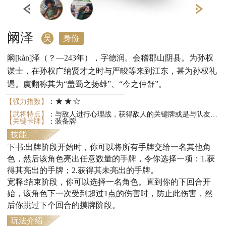
阚泽
吴
身份
阚[kàn]泽（？—243年），字德润。会稽郡山阴县。为孙权
谋士，在孙权广纳贤才之时与严畯等来到江东，甚为孙权礼
遇。虞翻称其为“盖蜀之扬雄”、“今之仲舒”。
★★☆
【强力指数】
：
【武将特点】
：与敌人进行心理战，获得敌人的关键牌或是与队友互换手牌；可以为自己和队友防止高额伤害。
【关键卡牌】
：装备牌
技能
下书:出牌阶段开始时，你可以将所有手牌交给一名其他角
色，然后该角色亮出任意数量的手牌，令你选择一项：1.获
得其亮出的手牌；2.获得其未亮出的手牌。
宽释:结束阶段，你可以选择一名角色。直到你的下回合开
始，该角色下一次受到超过1点的伤害时，防止此伤害，然
后你跳过下个回合的摸牌阶段。
玩法介绍