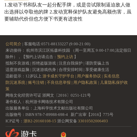
1.发动下书和队友一起分配手牌，或是尝试限制逼迫敌人做
出选择以夺取他的牌 2.发动宽释保护队友避免高额伤害，虽
要辅助代价但也方便下书更有进攻性
公司简介
| 客服电话:0571-88133227 (9:00-21:00)
来访接待： 杭州市滨江区拓森科技园 （周一至周五 9:00-17:00,法定假日
除外），【预约上访请点击：
预约上访
】
抵制不良游戏 | 拒绝盗版游戏 | 注意自我保护 | 谨防受骗上当
适度游戏益脑 | 沉迷游戏伤身 | 合理安排时间 | 享受健康生活
适龄提示：12岁以上
游卡成长守护平台 |
用户服务协议 |
实名信息
防沉迷系统 |
账号注销 |
不良信息举报 |
用户隐私政策 |
儿童隐私保护政
策
网络文化经营许可证 浙网文〔2016〕0251-121号
著作权人：杭州游卡网络技术有限公司
出版服务单位：上海科学技术文献出版社有限公司
出版物号：ISBN 978-7-89988-698-4 新广出审【2016】775号
ICP证号：
浙B2-20160108-15
浙公网安备
33010502006493