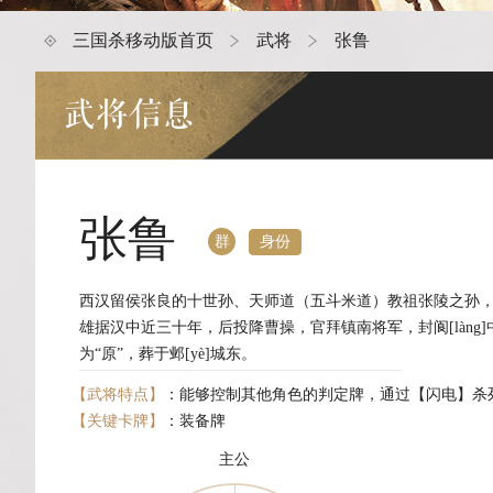
三国杀移动版首页
武将
张鲁
武将信息
张鲁
身份
群
西汉留侯张良的十世孙、天师道（五斗米道）教祖张陵之孙
雄据汉中近三十年，后投降曹操，官拜镇南将军，封阆[làng
为“原”，葬于邺[yè]城东。
【武将特点】
：能够控制其他角色的判定牌，通过【闪电】杀
【关键卡牌】
：装备牌