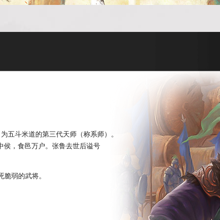
，为五斗米道的第三代天师（称系师）。
]中侯，食邑万户。张鲁去世后谥号
死脆弱的武将。