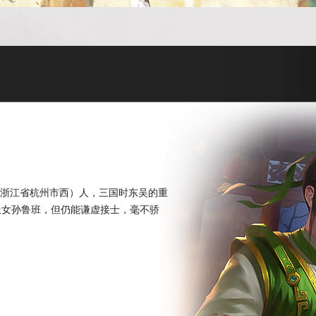
唐县（今浙江省杭州市西）人，三国时东吴的重
长女孙鲁班，但仍能谦虚接士，毫不骄
。