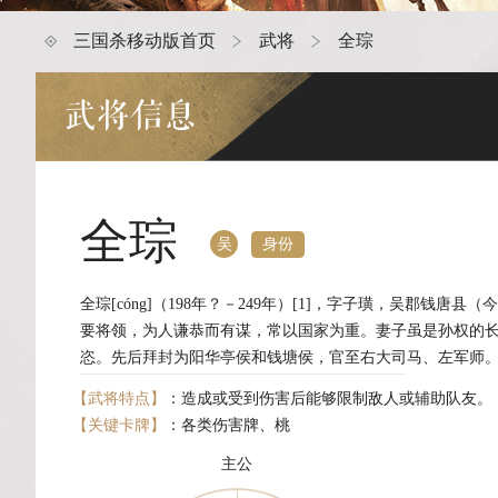
三国杀移动版首页
武将
全琮
武将信息
全琮
身份
吴
全琮[cóng]（198年？－249年）[1]，字子璜，吴郡钱
要将领，为人谦恭而有谋，常以国家为重。妻子虽是孙权的
恣。先后拜封为阳华亭侯和钱塘侯，官至右大司马、左军师
【武将特点】
：造成或受到伤害后能够限制敌人或辅助队友。
【关键卡牌】
：各类伤害牌、桃