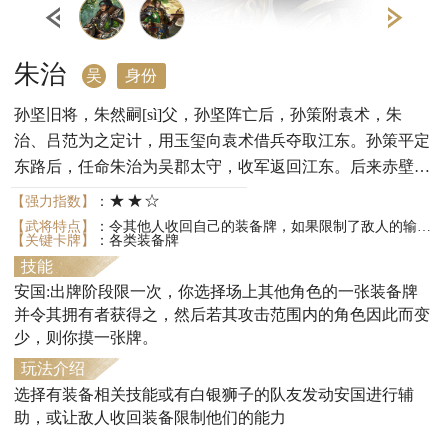
朱治
吴
身份
孙坚旧将，朱然嗣[sì]父，孙坚阵亡后，孙策附袁术，朱
治、吕范为之定计，用玉玺向袁术借兵夺取江东。孙策平定
东路后，任命朱治为吴郡太守，收军返回江东。后来赤壁之
战，大都督周瑜令朱治、吕范为四方巡警使，催督六郡官
★★☆
【强力指数】
：
军。
【武将特点】
：令其他人收回自己的装备牌，如果限制了敌人的输出范围可以摸牌。
【关键卡牌】
：各类装备牌
技能
安国:出牌阶段限一次，你选择场上其他角色的一张装备牌
并令其拥有者获得之，然后若其攻击范围内的角色因此而变
少，则你摸一张牌。
玩法介绍
选择有装备相关技能或有白银狮子的队友发动安国进行辅
助，或让敌人收回装备限制他们的能力