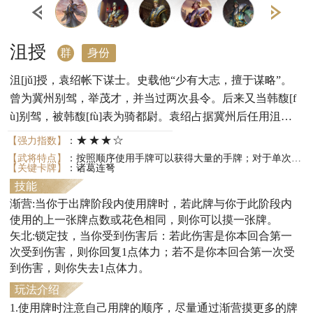
沮授
群
身份
沮[jǔ]授，袁绍帐下谋士。史载他“少有大志，擅于谋略”。
曾为冀州别驾，举茂才，并当过两次县令。后来又当韩馥[f
ù]别驾，被韩馥[fù]表为骑都尉。袁绍占据冀州后任用沮授
为从事。经常对袁绍提出良策，但很多时候袁绍并不听从。
★★★☆
【强力指数】
：
官渡之战时袁绍大败，沮授未及逃走，被曹操所获，因拒降
【武将特点】
：按照顺序使用手牌可以获得大量的手牌；对于单次伤害有抵抗能力，但多次伤害会更加致命。
【关键卡牌】
：诸葛连弩
被曹操处死。
技能
渐营:当你于出牌阶段内使用牌时，若此牌与你于此阶段内
使用的上一张牌点数或花色相同，则你可以摸一张牌。
矢北:锁定技，当你受到伤害后：若此伤害是你本回合第一
次受到伤害，则你回复1点体力；若不是你本回合第一次受
到伤害，则你失去1点体力。
玩法介绍
1.使用牌时注意自己用牌的顺序，尽量通过渐营摸更多的牌