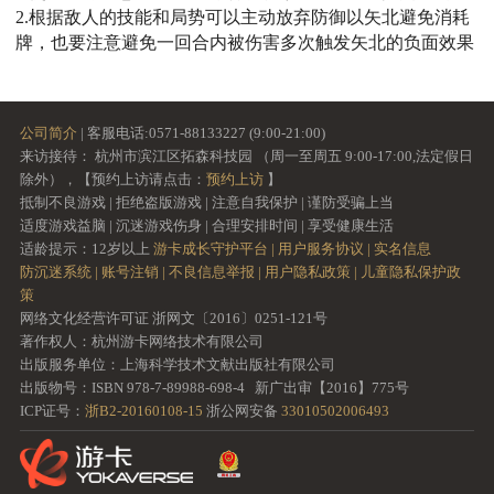
2.根据敌人的技能和局势可以主动放弃防御以矢北避免消耗
牌，也要注意避免一回合内被伤害多次触发矢北的负面效果
公司简介
| 客服电话:0571-88133227 (9:00-21:00)
来访接待： 杭州市滨江区拓森科技园 （周一至周五 9:00-17:00,法定假日
除外），【预约上访请点击：
预约上访
】
抵制不良游戏 | 拒绝盗版游戏 | 注意自我保护 | 谨防受骗上当
适度游戏益脑 | 沉迷游戏伤身 | 合理安排时间 | 享受健康生活
适龄提示：12岁以上
游卡成长守护平台 |
用户服务协议 |
实名信息
防沉迷系统 |
账号注销 |
不良信息举报 |
用户隐私政策 |
儿童隐私保护政
策
网络文化经营许可证 浙网文〔2016〕0251-121号
著作权人：杭州游卡网络技术有限公司
出版服务单位：上海科学技术文献出版社有限公司
出版物号：ISBN 978-7-89988-698-4 新广出审【2016】775号
ICP证号：
浙B2-20160108-15
浙公网安备
33010502006493