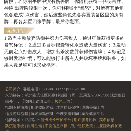
阶段，若你的手牌中没有伤害牌，你随机获得一张伤害牌。
神愤:出牌阶段限一次，你可移除6个“暴怒”，对所有其他角
色各造成1点伤害，然后这些角色先各弃置装备区里的所有
牌，再各弃置四张手牌，最后你翻面。
玩法介绍
1.适当主动放弃防御并努力伤害敌人，通过狂暴获得更多的
暴怒标记； 2.通过多目标锦囊转化杀造成大量伤害； 3.发动
无前定点打击敌人，增加出杀次数并获得伤害牌； 4.标记足
够时发动神愤，可以能够打击所有人并破坏手牌和装备，如
果人数足够可以形成循环。
公司简介
| 客服电话:0571-88133227 (9:00-21:00)
来访接待： 杭州市滨江区拓森科技园 （周一至周五 9:00-17:00,法定假日
除外），【预约上访请点击：
预约上访
】
抵制不良游戏 | 拒绝盗版游戏 | 注意自我保护 | 谨防受骗上当
适度游戏益脑 | 沉迷游戏伤身 | 合理安排时间 | 享受健康生活
适龄提示：12岁以上
游卡成长守护平台 |
用户服务协议 |
实名信息
防沉迷系统 |
账号注销 |
不良信息举报 |
用户隐私政策 |
儿童隐私保护政