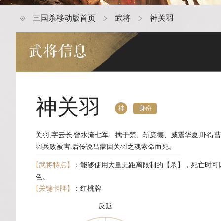
三国杀移动版首页
武将
神关羽
武将信息
神关羽
身份
神
关羽,字云长.曾水淹七军、擒于禁、斩庞德、威震华夏,吓得曹
羽兵败被害.后传说吕蒙因关羽之魂索命而死。
【武将特点】
：能够使用大量无距离限制的【杀】，死亡时可
色。
【关键卡牌】
：红桃牌