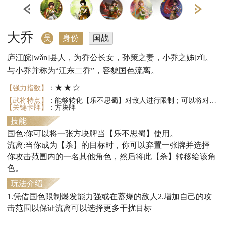
大乔
吴
身份
国战
庐江皖[wǎn]县人，为乔公长女，孙策之妻，小乔之姊[zǐ]。
与小乔并称为“江东二乔”，容貌国色流离。
★★☆
【强力指数】
：
【武将特点】
：能够转化【乐不思蜀】对敌人进行限制；可以将对自己的【杀】转移给其他人。
【关键卡牌】
：方块牌
技能
国色:你可以将一张方块牌当【乐不思蜀】使用。
流离:当你成为【杀】的目标时，你可以弃置一张牌并选择
你攻击范围内的一名其他角色，然后将此【杀】转移给该角
色。
玩法介绍
1.凭借国色限制爆发能力强或在蓄爆的敌人2.增加自己的攻
击范围以保证流离可以选择更多干扰目标