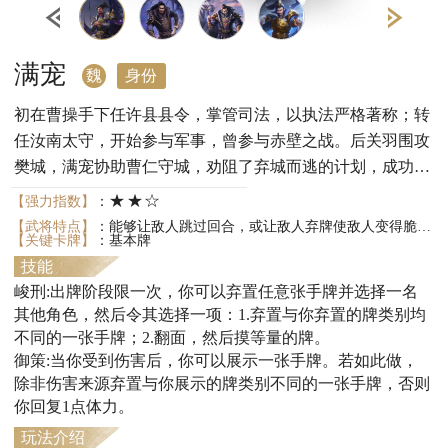
满宠
魏
身份
初在曹操手下任许县县令，掌管司法，以执法严格著称；转
任汝南太守，开始参与军事，曾参与赤壁之战。后关羽围攻
樊城，满宠协助曹仁守城，劝阻了弃城而逃的计划，成功坚
持到援军到来。曹丕在位期间，满宠驻扎在新野，负责荆州
★★☆
【强力指数】
：
侧的对吴作战。曹叡[ruì]在位期间，满宠转任到扬州，接替
【武将特点】
：能够让敌人跳过回合，或让敌人弃牌使敌人变得脆弱。
【关键卡牌】
：基本牌
曹休负责东侧对吴作战，屡有功劳。
技能
峻刑:出牌阶段限一次，你可以弃置任意张手牌并选择一名
其他角色，然后令其选择一项：1.弃置与你弃置的牌类别均
不同的一张手牌；2.翻面，然后摸等量的牌。
御策:当你受到伤害后，你可以展示一张手牌。若如此做，
除非伤害来源弃置与你展示的牌类别不同的一张手牌，否则
你回复1点体力。
玩法介绍