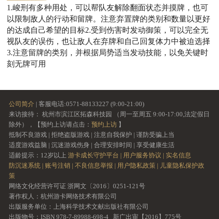
1.峻刑有多种用处，可以帮队友解除翻面状态并摸牌，也可
以限制敌人的行动和留牌。注意弃置牌的类别和数量以更好
的达成自己希望的目标2.受到伤害时发动御策，可以完全无
视队友的误伤，也让敌人在弃牌和自己回复体力中被迫选择
3.注意留牌的类别，并根据局势适当发动技能，以免关键时
刻无牌可用
公司简介
| 客服电话:0571-88133227 (9:00-21:00)
来访接待： 杭州市滨江区拓森科技园 （周一至周五 9:00-17:00,法定假日
除外），【预约上访请点击：
预约上访
】
抵制不良游戏 | 拒绝盗版游戏 | 注意自我保护 | 谨防受骗上当
适度游戏益脑 | 沉迷游戏伤身 | 合理安排时间 | 享受健康生活
适龄提示：12岁以上
游卡成长守护平台 |
用户服务协议 |
实名信息
防沉迷系统 |
账号注销 |
不良信息举报 |
用户隐私政策 |
儿童隐私保护政
策
网络文化经营许可证 浙网文〔2016〕0251-121号
著作权人：杭州游卡网络技术有限公司
出版服务单位：上海科学技术文献出版社有限公司
出版物号：ISBN 978-7-89988-698-4 新广出审【2016】775号