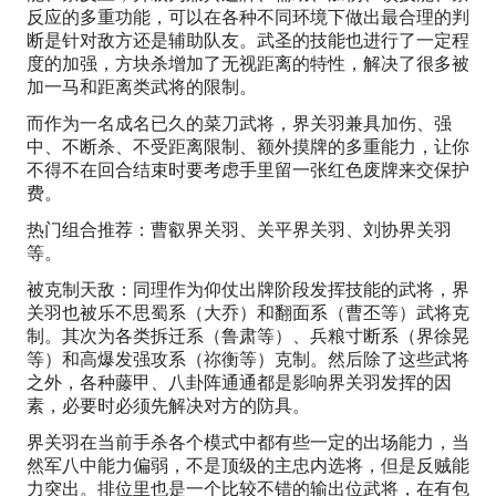
反应的多重功能，可以在各种不同环境下做出最合理的判
断是针对敌方还是辅助队友。武圣的技能也进行了一定程
度的加强，方块杀增加了无视距离的特性，解决了很多被
加一马和距离类武将的限制。
而作为一名成名已久的菜刀武将，界关羽兼具加伤、强
中、不断杀、不受距离限制、额外摸牌的多重能力，让你
不得不在回合结束时要考虑手里留一张红色废牌来交保护
费。
热门组合推荐：曹叡界关羽、关平界关羽、刘协界关羽
等。
被克制天敌：同理作为仰仗出牌阶段发挥技能的武将，界
关羽也被乐不思蜀系（大乔）和翻面系（曹丕等）武将克
制。其次为各类拆迁系（鲁肃等）、兵粮寸断系（界徐晃
等）和高爆发强攻系（祢衡等）克制。然后除了这些武将
之外，各种藤甲、八卦阵通通都是影响界关羽发挥的因
素，必要时必须先解决对方的防具。
界关羽在当前手杀各个模式中都有些一定的出场能力，当
然军八中能力偏弱，不是顶级的主忠内选将，但是反贼能
力突出。排位里也是一个比较不错的输出位武将，在有包