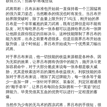
获得方式：招募令/将魂合成
武将简析：吕布从标准包开始就一直保持着一个三国猛将
的强力菜刀姿态，当然断杀的情况也时有发生。当吕布开
始界限突破时，除了血量上限升到了5勾玉，刚开始的界
吕布是一个非常尴尬的菜刀武将，既有过牌但是却不能有
队友，对方每吃界吕布一张杀都可以选择给界吕布一张牌
让他跟去跟你指定的目标决斗。这种技能限制了界吕布的
能力发挥，出杀之前要考虑很多。但是后面界吕布开始改
版升级，这个时候起，界吕布开始成为一个优秀菜刀输出
武将。
对于界吕布来说，他一切技能的收益来源都是各种杀。因
为无双的效果，让界吕布拥有伪强中的能力，抛开决斗更
加容易命中，对于大部分脆皮来说每一张杀都是极大威
胁，尤其是铁索连环后的属性杀收益很大。利驭技能的添
加对于界吕布来说，增加了其过牌能力，每一张杀等于最
少一血加一牌，一张针对手牌区、装备区、判定区都通用
的“顺手牵羊”，让界吕布每回合实际拥有一个“英姿”的过
牌能力。毕竟凭借其五血的优势可以进行一定程度的蓄
爆。
当然作为少有的无马术的西凉武将，界吕布的手很短，很