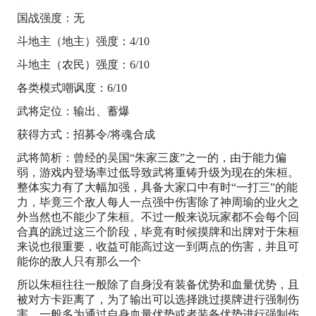
国战强度：无
斗地主（地主）强度：4/10
斗地主（农民）强度：6/10
各类模式嘲讽度：6/10
武将定位：输出、蓄爆
获得方式：招募令/将魂合成
武将简析：曾经的吴国“朱家三废”之一的，由于能力偏
弱，游戏内登场率过低导致武将重铸升级为现在的朱桓。
整体实力有了大幅加强，具备大家口中有时“一打三”的能
力，毕竟三个敌人每人一点强中伤害除了神周瑜的业火之
外当然也不能少了朱桓。不过一般来说玩家都不会每个回
合真的跳过这三个阶段，毕竟有时候摸牌和出牌对于朱桓
来说也很重要，收益可能高过这一到两点的伤害，并且可
能你的敌人只有那么一个
所以朱桓往往一般除了自身没有装备优势和血量优势，且
被对方卡距离了，为了输出可以选择跳过摸牌进行强制伤
害。一般多为通过自身血量优势或者装备优势进行强制伤