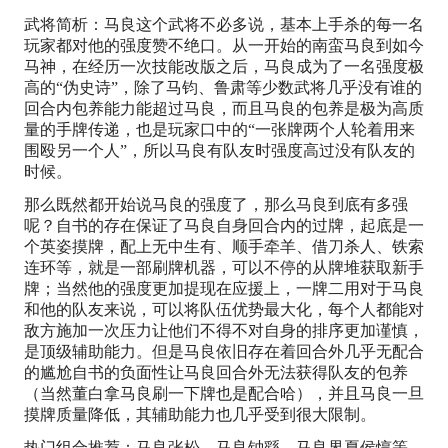
武将简析：马良这个武将不必多说，基本上手杀的每一名
玩家都对他的强度赞不绝口。从一开始的南蛮马良到如今
马神，在经历一次技能改版之后，马良成为了一名强度极
高的“伪史诗”，除了马钧、鲁肃等少数武将几乎没有谁的
回合内包养能力能超过马良，而且马良的包养是极为高质
量的手牌传递，也是玩家口中的“一张牌两个人轮着用来
围殴另一个人”，所以马良有队友时强度高过没有队友的
时候。
那么既然都开始说马良的强度了，那么马良到底有多强
呢？自书的存在保证了马良自身回合内的过牌，起底是一
个英姿摸牌，配上无中生有、顺手牵羊、借刀杀人、铁索
连环等，就是一部刷牌机器，可以不停的从牌堆获取新手
牌；当然他的强度更加提现在应援上，一牌二用对于马良
和他的队友来说，可以将队伍优势最大化，每个人都能对
敌方施加一次压力让他们不得不对自身的排序更加谨慎，
是顶级辅助能力。但是马良依旧存在着回合外几乎无配合
的尴尬自书的负面性让马良回合外无法获得队友的包养
（当然董白拿马良刷一下牌也是配合哈），并且马良一旦
摸牌质量降低，其辅助能力也几乎受到很大限制。
热门组合推荐：马良张松、马良钟繇、马良界夏侯惇等