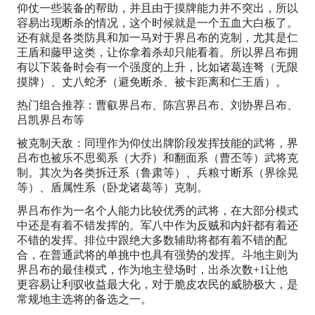
仰仗一些装备的帮助，并且由于摸牌能力并不突出，所以
容易出现断杀的情况，这个时候就是一个五血大白板了。
还有就是各类防具和加一马对于界吕布的克制，尤其是仁
王盾和藤甲这类，让你拿着杀却只能看着。所以界吕布拥
有以下装备时会有一个强度的上升，比如诸葛连弩（无限
摸牌）、丈八蛇矛（避免断杀、被卡距离和仁王盾）。
热门组合推荐：曹叡界吕布、陈宫界吕布、刘协界吕布、
吕凯界吕布等
被克制天敌：同理作为仰仗出牌阶段发挥技能的武将，界
吕布也被乐不思蜀系（大乔）和翻面系（曹丕等）武将克
制。其次为各类拆迁系（鲁肃等）、兵粮寸断系（界徐晃
等）、盾属性系（卧龙诸葛等）克制。
界吕布作为一名个人能力比较优秀的武将，在大部分模式
中还是有着不错发挥的。军八中作为反贼和内奸都有着还
不错的发挥。排位中跟绝大多数辅助将都有着不错的配
合，在普通武将的单挑中也具有强势的发挥。斗地主则为
界吕布的最佳模式，作为地主登场时，出杀次数+1让他
更容易让利驭收益最大化，对于脆皮农民的威胁极大，是
常规地主选将的备选之一。