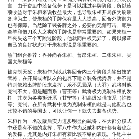
害。由于奋励中装备优势下是可以跳过弃牌阶段，所以该
项收益对于朱桓来说收益最大，也导致朱桓开局多为刷装
备牌为主，使朱桓的手牌保有量大大提高，回合外防御力
也有保障。当然除了装备牌之外，必要的无懈可击、顺手
牵羊和借刀杀人之类的手牌也是非常重要的。如果朱桓一
旦丧失这三个可跳过阶段，他就同白板无异了，所以保证
自己的良好状态对于朱桓来说是很重要的。
热门组合推荐：界孙尚香朱桓、曹昂朱桓、二张朱桓、吴
国太朱桓等
被克制天敌：朱桓作为以武将回合内三个阶段为输出技的
武将，在开局或者队友的包养下建立装备优势后，并不是
特别依赖出牌阶段来发挥，乐不思蜀系（大乔）武将对他
克制不大，但是翻面系（曹丕等）武将极为克制朱桓的发
挥。其次为各类拆迁系（甘宁等）和高爆发强攻系（祢衡
等）克制。在所有武将中最为克制朱桓的就是与他配合也
比较不错的吴国太，可以让你一下就失去装备优势。
朱桓作为一名改版后实力进步明显的武将，在大部分模式
中还是有不错的发挥，军八中作为反贼和内奸都有着稳定
的发挥，尤其是内奸朱桓有着比较不错的表现。斗地主中