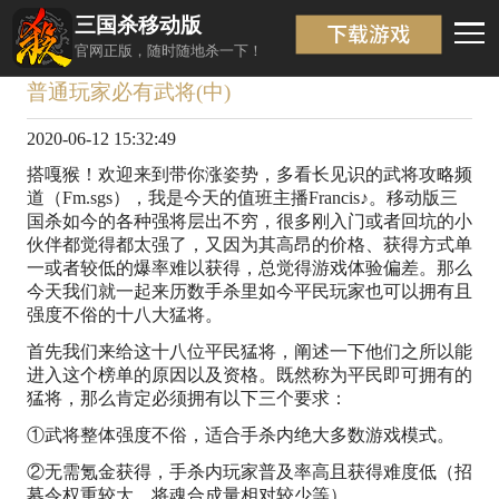
三国杀移动版
新闻详情
返回
官网正版，随时随地杀一下！
普通玩家必有武将(中)
2020-06-12 15:32:49
搭嘎猴！欢迎来到带你涨姿势，多看长见识的武将攻略频
道（Fm.sgs），我是今天的值班主播Francis♪。移动版三
国杀如今的各种强将层出不穷，很多刚入门或者回坑的小
伙伴都觉得都太强了，又因为其高昂的价格、获得方式单
一或者较低的爆率难以获得，总觉得游戏体验偏差。那么
今天我们就一起来历数手杀里如今平民玩家也可以拥有且
强度不俗的十八大猛将。
首先我们来给这十八位平民猛将，阐述一下他们之所以能
进入这个榜单的原因以及资格。既然称为平民即可拥有的
猛将，那么肯定必须拥有以下三个要求：
①武将整体强度不俗，适合手杀内绝大多数游戏模式。
②无需氪金获得，手杀内玩家普及率高且获得难度低（招
募令权重较大、将魂合成量相对较少等）