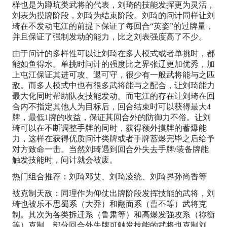
样也是为蹲坑类武将的代表，刘琦的技能发挥更为灵活，
刘表为摸牌阶段，刘琦为结束阶段。刘琦的问计同样让刘
琦在不发动屯江的前提下保证了每回合“英姿”的过牌量，
并且保证了强制发动的能力，比之刘表强度高了不少。
由于问计的多样性可以让刘琦在多人模式或者单挑时，都
能如鱼得水。单挑时问计的强度比之界张辽更加优秀，加
上屯江保证其进可攻、退可守，很少有一般武将能与之匹
敌。而多人模式中也有很多武将能与之配合，让刘琦能力
最大化同时帮助队友技能发动。而屯江的存在让刘琦在回
合内不指定其他人为目标后，回合结束时可以获得最大4
牌，最低1牌的收益，保证其回合外的防御力不俗。让刘
琦可以在不断调整手牌的同时，获得额外摸牌的蓄爆能
力，这样在获得优质问计类牌或者手牌蓄爆完毕之后给予
对方致命一击。当然刘琦遇到回合外失去手牌/装备牌能
触发技能时，问计就会被废。
热门组合推荐：刘琦邓艾、刘琦凌统、刘琦界孙尚香等
被克制天敌：同理作为仰仗出牌阶段发挥技能的武将，刘
琦也被乐不思蜀系（大乔）和翻面系（曹丕等）武将克
制。其次为各类拆迁系（鲁肃等）和高爆发强攻系（祢衡
等）克制。部分回合外失牌可触发技能的武将也克制刘