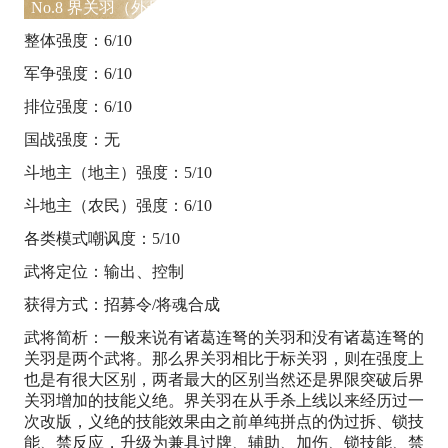
No.8 界关羽（外号：二爷）
整体强度：6/10
军争强度：6/10
排位强度：6/10
国战强度：无
斗地主（地主）强度：5/10
斗地主（农民）强度：6/10
各类模式嘲讽度：5/10
武将定位：输出、控制
获得方式：招募令/将魂合成
武将简析：一般来说有诸葛连弩的关羽和没有诸葛连弩的
关羽是两个武将。那么界关羽相比于标关羽，则在强度上
也是有很大区别，两者最大的区别当然还是界限突破后界
关羽增加的技能义绝。界关羽在从手杀上线以来经历过一
次改版，义绝的技能效果由之前单纯拼点的伪过拆、锁技
能、禁反应，升级为兼具过牌、辅助、加伤、锁技能、禁