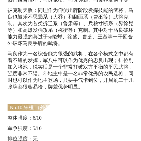
被克制天敌：同理作为仰仗出牌阶段发挥技能的武将，马
良也被乐不思蜀系（大乔）和翻面系（曹丕等）武将克
制。其次为各类拆迁系（鲁肃等）、兵粮寸断系（界徐晃
等）和高爆发强攻系（祢衡等）克制。其中对于马良破坏
能力最强的莫过于sp貂蝉、徐盛、鲁芝、王基等一干回合
外破坏马良手牌的武将。
马良作为一名综合能力很强的武将，在各个模式之中都有
着不错的发挥，军八中可以作为优秀的忠反出现；排位刚
加入将池，说实话是一个非常打破双方平衡的平民武将，
强度非常不错。斗地主中是一名非常优秀的农民选将，同
时也可以作为地主登场，只要手气卡到位，开局刷二十几
张牌都很容易哈，牌差优势明显。
No.10 朱桓 （外号：一打三）
整体强度：6/10
军争强度：5/10
排位强度：无