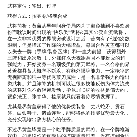
武将定位：输出、过牌
获得方式：招募令/将魂合成
武将简析：黄盖从早年间身份局内为了避免抽到不喜欢身
份而耽误时间出现的“快乐类”武将&真实の卖血流武将，
在一次非常优秀的界限突破设计之后，苦肉有了他的次数
限制，但是增加了诈降的大幅增益。每回合界黄盖都可以
以失去一牌（手牌/装备区牌）和一血为前提，获得额外
三牌和出杀次数+1，外加红杀无视距离且不能反应的超
强能力，开始变身一名顶级类的菜刀武将。一名合格的界
黄盖都具备大概率不断杀、有额外摸牌能力、一定概率的
无视距离和强中等优秀菜刀属性，是一名非常强力的输出
类武将。并且诈降的机制可以让很多技能反伤为体力流失
的武将对你不敢轻易发动，毕竟1血3牌的收益是偏大的，
很多法正、张春华、嵇康就只能看着你尽情发挥了。
尤其是界黄盖获得了他的优势类装备：丈八蛇矛、贯石
斧、白银狮子、诸葛连弩，能够将他的技能优势最大化，
充分实现输出敌方核心的任务。
不过界黄盖毕竟是一个吃手牌质量的武将。在一个牌堆游
戏中，如果说你的诈降后的摸牌质量过差，没有摸到合适