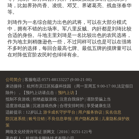
琦，比如界孙尚香、凌统、邓艾、界诸葛亮、残血张春华
等。
刘琦作为一名综合能力出色的武将，可以在大部分模式
中，拥有不错的出场率。军八里反贼、内奸都是刘琦比较
合适的身份。斗地主里刘琦是一名比较出色的农民选将，
作为地主则稍微逊色一些，不过同样可以也是可以在强将
不多时的选择，每回合最高七牌、最低五牌的摸牌量可以
在对阵低官阶农民时也绰绰有余。
公司简介
| 客服电话:0571-88133227 (9:00-21:00)
来访接待： 杭州市滨江区拓森科技园 （周一至周五 9:00-17:00,法定假日
除外），【预约上访请点击：
预约上访
】
抵制不良游戏 | 拒绝盗版游戏 | 注意自我保护 | 谨防受骗上当
适度游戏益脑 | 沉迷游戏伤身 | 合理安排时间 | 享受健康生活
适龄提示：12岁以上
游卡成长守护平台 |
用户服务协议 |
实名信息
防沉迷系统 |
账号注销 |
不良信息举报 |
用户隐私政策 |
儿童隐私保护政
策
网络文化经营许可证 浙网文〔2016〕0251-121号
著作权人：杭州游卡网络技术有限公司