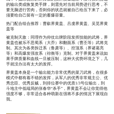
的输出类或恢复类手牌，则需先对当前局势进行思考，不
要无脑进行苦肉，否则你的状态就被自己给压下来了，必
须要给自己留有一定的蓄爆容量。
热门配合组合推荐：曹叡界黄盖、吕虔界黄盖、吴苋界黄
盖等
被克制天敌：同理作为仰仗出牌阶段发挥技能的武将，界
黄盖也被乐不思蜀系（大乔）和翻面系（曹丕等）武将克
制。其次为各类拆迁系（鲁肃等）、控顶系（界诸葛亮
等）和高爆发强攻系（祢衡等）克制。对于界黄盖来说如
果手牌质量和血线一旦被压制，这种大劣势环境之下，几
乎就没办法有太大的发挥。
界黄盖本身是一个输出能力非常优秀的菜刀武将，在很多
模式中都有着不错的发挥，从军八的优秀非常规主公、优
秀忠臣、优秀反贼，到排位赛中的优质1/3号位输出，到
斗地主中低端局的张春华“杀手”，界黄盖不会让你觉得他
强度不够，非常适合各种萌新在强将不多的情况下展现自
我。